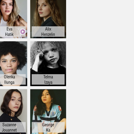
Eva
Alix
Hatik
Henzelin
Olenka
Telma
Ilunga
Izaya
Suzanne
George
Jouannet
Ka