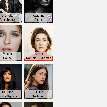
Charlotte
Fabienne
Gainsbourg
Galula
Valeria
Karine
Golino
Gonthier-Hyndman
Caroline
Lucille
uiela Nguyen
Guillaume