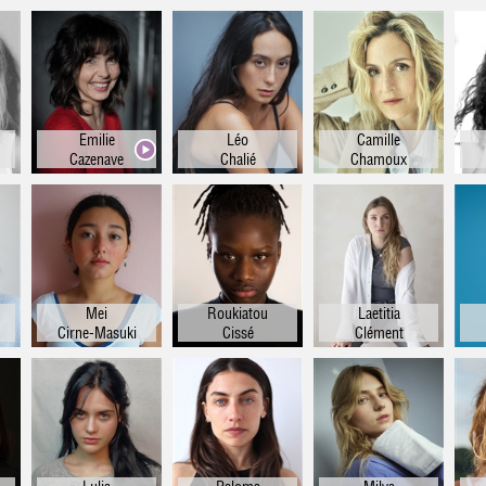
Emilie
Léo
Camille
Cazenave
Chalié
Chamoux
Mei
Roukiatou
Laetitia
Cirne-Masuki
Cissé
Clément