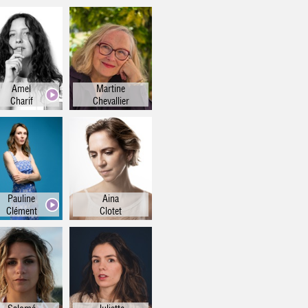
Amel
Martine
Charif
Chevallier
Pauline
Aina
Clément
Clotet