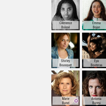
Algéri
Per
Lang
Clémence
Emma
d
Boissé
Bojan
Sign
Tout
Shirley
Eya
Bousquet
Bouteraa
Marie
Antonia
Bunel
Buresi