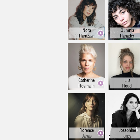
Nora
Oumnia
Hamzawi
Hanader
Catherine
Lila
Hosmalin
Houel
Florence
Joséphine
Janas
Japy