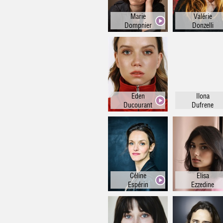
Marie
Valérie
Dompnier
Donzelli
Eden
Ilona
Ducourant
Dufrene
Céline
Elisa
Espérin
Ezzedine