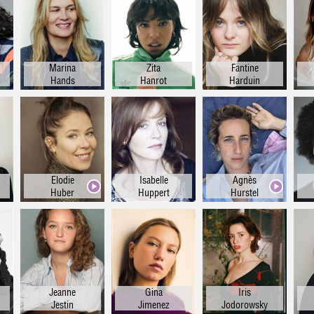
Marina
Zita
Fantine
Hands
Hanrot
Harduin
Elodie
Isabelle
Agnès
Huber
Huppert
Hurstel
Jeanne
Gina
Iris
Jestin
Jimenez
Jodorowsky