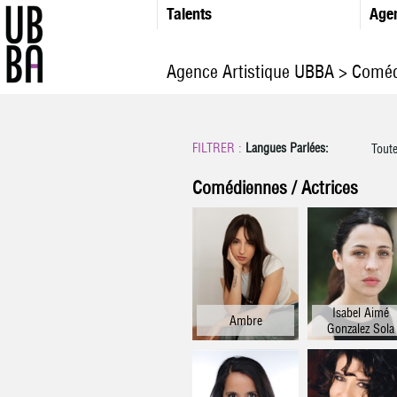
Talents
Age
Agence Artistique UBBA
>
Comédi
FILTRER :
Langues Parlées:
Tout
França
Comédiennes / Actrices
Angla
Espagn
Itali
Allema
Ara
Isabel Aimé
Ambre
Gonzalez Sola
Japona
Néerland
Hébr