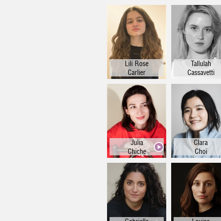
Lili Rose
Tallulah
Carlier
Cassavetti
Julia
Clara
Chiche
Choï