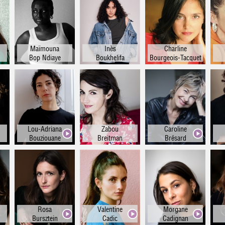
en
se
ue
Maïmouna
Inès
Charline
es
Bop Ndiaye
Boukhelifa
Bourgeois-Tacquet
es
es
Lou-Adriana
Zabou
Caroline
Bouziouane
Breitman
Brésard
Rosa
Valentine
Morgane
Bursztein
Cadic
Cadignan