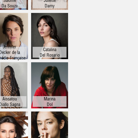
Salomé
Juliette
Da Souza
Damy
Jennifer
Catalina
Decker de la
Del Rosario
édie-Française
Aïssatou
Marina
Diallo Sagna
Dol