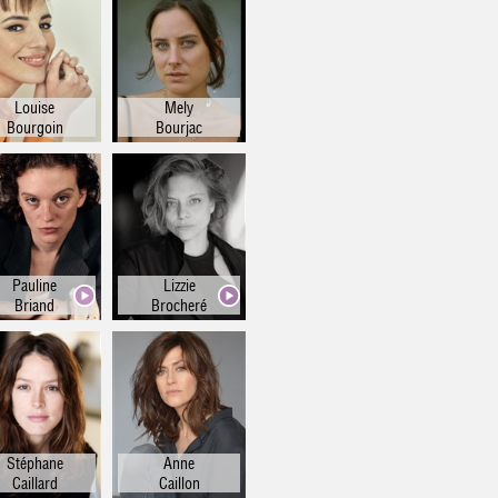
Louise
Mely
Bourgoin
Bourjac
Pauline
Lizzie
Briand
Brocheré
Stéphane
Anne
Caillard
Caillon