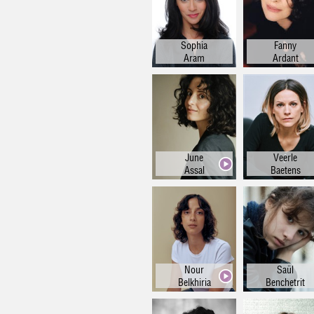
Ara
Littérai
Chino
Sophia
Fanny
Aram
Ardant
Portuga
Polona
Kaby
Vietnami
Roumai
June
Veerle
Gr
Assal
Baetens
Créo
Coré
Wol
Catal
Pers
Nour
Saül
Belkhiria
Benchetrit
Tunisi
Libana