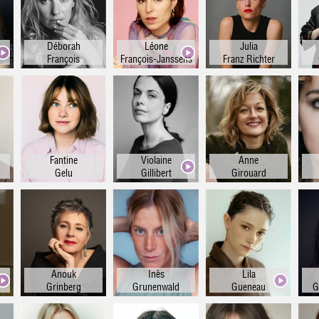
Déborah
Léone
Julia
François
François-Janssens
Franz Richter
Fantine
Violaine
Anne
Gelu
Gillibert
Girouard
Anouk
Inès
Lila
Grinberg
Grunenwald
Gueneau
G