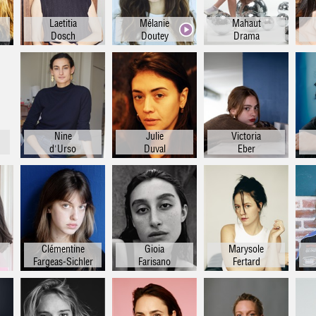
Laetitia
Mélanie
Mahaut
Dosch
Doutey
Drama
Nine
Julie
Victoria
d'Urso
Duval
Eber
Clémentine
Gioia
Marysole
Fargeas-Sichler
Farisano
Fertard