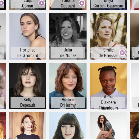
Lulja
Paloma
Milya
Comar
Coquant
Corbeil-Gauvreau
Hortense
Julia
Emilie
de Gromard
de Nunez
de Preissac
Com
Anna
Kelly
Adeline
Diakhere
Depeault
D'Hermy
Thiandoum