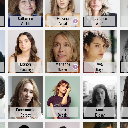
be
Arielle LÉVA
re
Valentine JAMMET
is
Catherine
Roxane
Laurence
Thomas RAMON
Arditi
Arnal
Arné
is
Michelle LE GAFFRIC
is
Paul COURALET
le
Guillaume BÉNIT
en
Tous
n
Manon
Marianne
Ava
ec
Balasuriya
Basler
Baya
le
en
of
an
an
Emmanuelle
Lola
Anna
Bercot
Bessis
Biolay
en
is