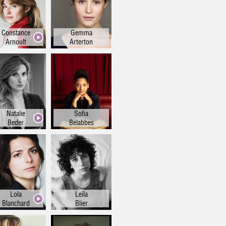
Constance
Gemma
Arnoult
Arterton
Natalie
Sofia
Beder
Belabbes
Lola
Leïla
Blanchard
Blier