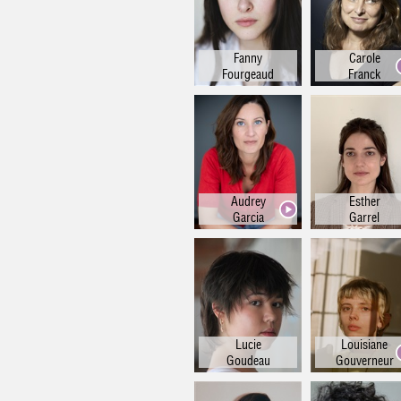
Fanny
Carole
Fourgeaud
Franck
Audrey
Esther
Garcia
Garrel
Lucie
Louisiane
Goudeau
Gouverneur