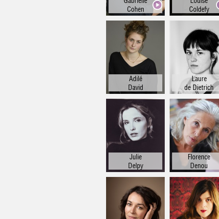
Gabrielle
Louise
Cohen
Coldefy
Adilé
Laure
David
de Dietrich
Julie
Florence
Delpy
Denou