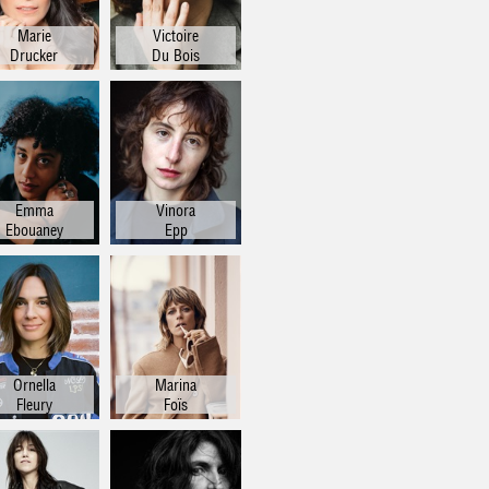
Marie
Victoire
Drucker
Du Bois
Emma
Vinora
Ebouaney
Epp
Ornella
Marina
Fleury
Foïs