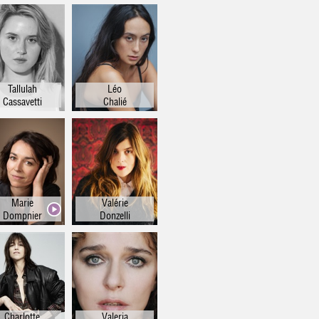
Tallulah
Léo
Cassavetti
Chalié
Marie
Valérie
Dompnier
Donzelli
Charlotte
Valeria