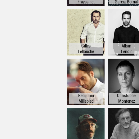
Frayssinet
Garcia Bernal
Gilles
Alban
Lellouche
Lenoir
Benjamin
Christophe
Millepied
Montenez