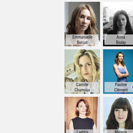
Persi
Tunisi
Si
Langua
A
Emmanuelle
Anna
Bercot
Biolay
Camille
Pauline
Chamoux
Clément
Laetitia
Mélanie