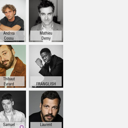
Andrea
Mathieu
Cossu
Demy
Thibaut
Evrard
FRANGLISH
Samuel
Laurent