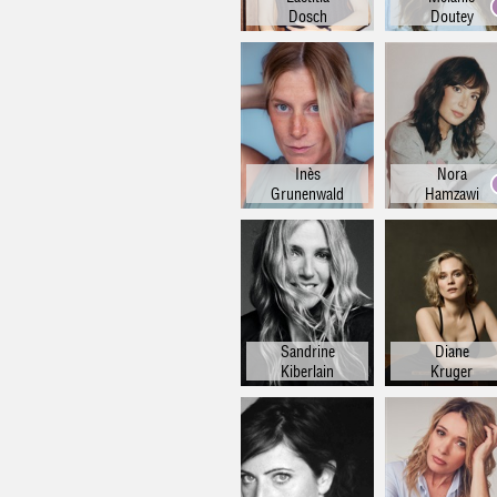
Dosch
Doutey
Inès
Nora
Grunenwald
Hamzawi
Sandrine
Diane
Kiberlain
Kruger