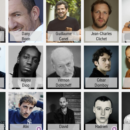
Dany
Guillaume
Jean-Charles
Boon
Canet
Clichet
Aliyou
Vernon
César
Diop
Dobtcheff
Domboy
Alix
David
Hadrien