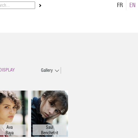
FR
EN
DISPLAY
Gallery
List
Ava
Saül
Baya
Benchetrit