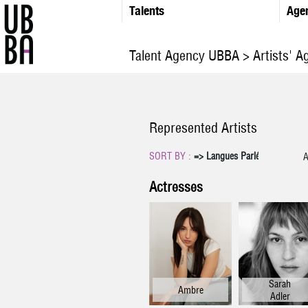
Talents
Age
Talent Agency UBBA
> Artists' A
Represented Artists
SORT BY :
=> Langues Parlées <=:
A
Fren
Actresses
Engli
Itali
Germa
Spani
Arab
Sarah
Ambre
Adler
Hebre