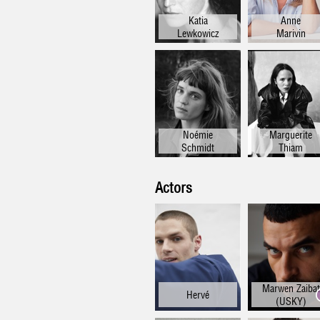
Katia
Anne
Lewkowicz
Marivin
Noémie
Marguerite
Schmidt
Thiam
Actors
Marwen Zaibat
Hervé
(USKY)