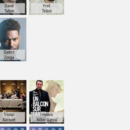
David
Fred
Talbot
Testot
Djebril
Zonga
Tristan
Frédéric
Aurouet
Bélier-Garcia