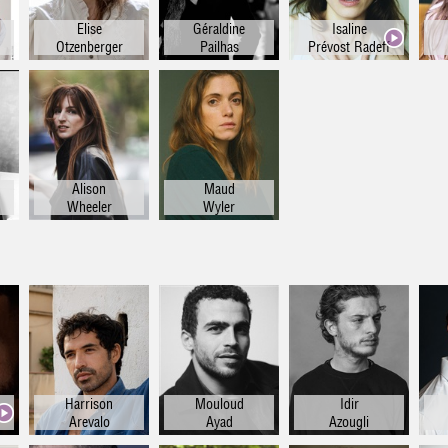
Elise
Géraldine
Isaline
Otzenberger
Pailhas
Prévost Radeff
Alison
Maud
Wheeler
Wyler
Harrison
Mouloud
Idir
Arevalo
Ayad
Azougli