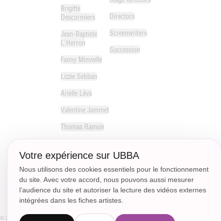
Brigitte
Directors
Descormiers
Screenwriters
Jean-Baptiste
L'Herron
Succession
Fanny Minvielle
Lizzie Sebban
Arielle Léva
Valentine Jammet
Thomas Ramon
Michelle Le
Gaffric
Votre expérience sur UBBA
Paul Couralet
Nous utilisons des cookies essentiels pour le fonctionnement
du site. Avec votre accord, nous pouvons aussi mesurer
Guillaume Bénit
l’audience du site et autoriser la lecture des vidéos externes
intégrées dans les fiches artistes.
© 2018 - CC.Communication -
Sitemap
Legal Notices
Politique de confidentialité
Paramètres