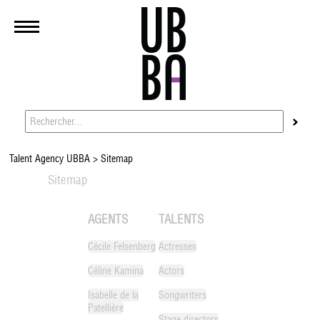
Talent Agency UBBA
>
Sitemap
Sitemap
AGENTS
TALENTS
Cécile Felsenberg
Actresses
Céline Kamina
Actors
Isabelle de la
Songwriters
Patellière
Stage directors