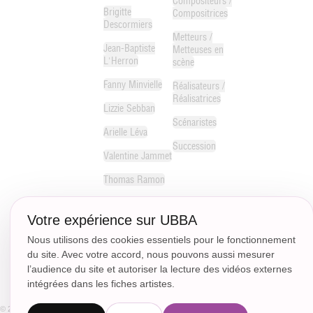
Compositeurs /
Brigitte
Compositrices
Descormiers
Metteurs /
Jean-Baptiste
Metteuses en
L'Herron
scène
Fanny Minvielle
Réalisateurs /
Réalisatrices
Lizzie Sebban
Scénaristes
Arielle Léva
Succession
Valentine Jammet
Thomas Ramon
Michelle Le
Gaffric
Votre expérience sur UBBA
Paul Couralet
Nous utilisons des cookies essentiels pour le fonctionnement
du site. Avec votre accord, nous pouvons aussi mesurer
Guillaume Bénit
l’audience du site et autoriser la lecture des vidéos externes
intégrées dans les fiches artistes.
© 2018 - CC.Communication -
Plan du site
Mentions Légales
Politique de confidentialité