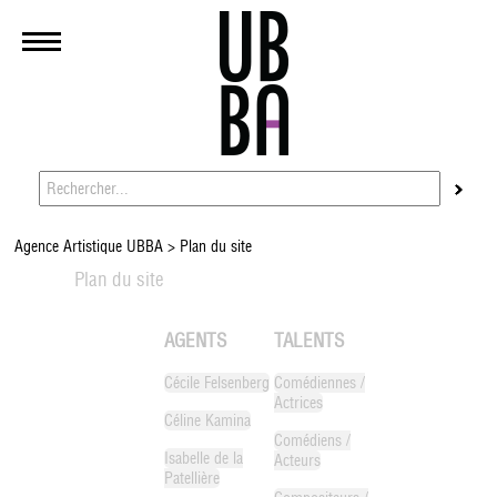
Agence Artistique UBBA
>
Plan du site
Plan du site
AGENTS
TALENTS
Cécile Felsenberg
Comédiennes /
Actrices
Céline Kamina
Comédiens /
Isabelle de la
Acteurs
Patellière