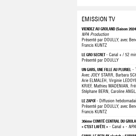
EMISSION TV
VIENDEZ AU GROLAND (Saison 202
NPA Production
Présenté par DOULLY, avec Be
Francis KUNTZ
- Canal + / 52 mi
LE GRO SECRET
Présenté par DOULLY
- 
UN GARS, UNE FILLE AU PLURIEL
Avec JOEY STARR, Barbara SCH
Arie ELMALEH, Virginie LEDOY
KRIEF, Mathieu MADENIAN, Fré
Stéphane BERN, Caroline ANG
- Diffusion hebdomada
LE ZAPOÏ
Présenté par DOULLY, avec Be
Francis KUNTZ
30ème COMITÉ CENTRAL DU GROLAN
- Canal + -
NPA
« C’EST LAFÊTE »