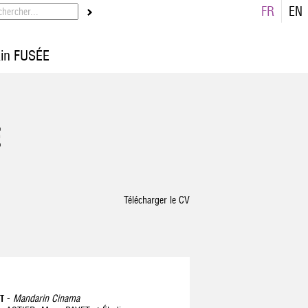
FR
EN
ain FUSÉE
E
Télécharger le CV
-
Mandarin Cinama
RT