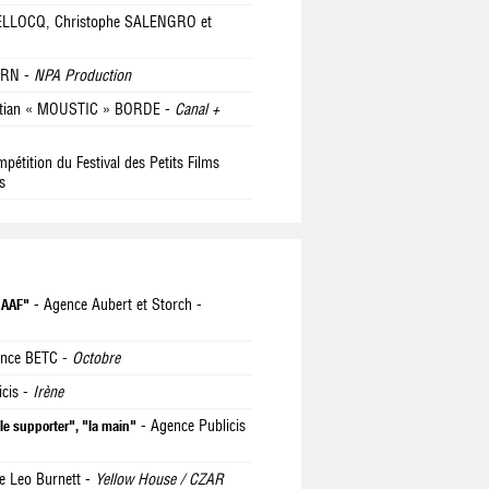
BELLOCQ, Christophe SALENGRO et
ERN -
NPA Production
stian « MOUSTIC » BORDE -
Canal +
étition du Festival des Petits Films
s
- Agence Aubert et Storch -
MAAF"
ence BETC -
Octobre
icis -
Irène
- Agence Publicis
e supporter", "la main"
e Leo Burnett -
Yellow House / CZAR