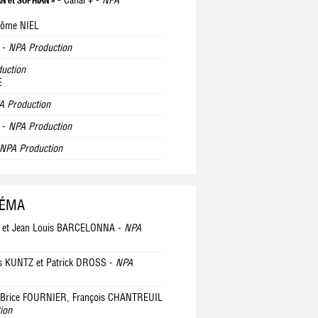
- Canal + -
NPA
AN et SOPHIAN »
rôme NIEL
 -
NPA Production
uction
E
A Production
 -
NPA Production
NPA Production
NÉMA
Q et Jean Louis BARCELONNA -
NPA
is KUNTZ et Patrick DROSS -
NPA
 Brice FOURNIER, François CHANTREUIL
ion