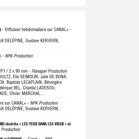
- Diffusion hebdomadaire sur CANAL+ -
4)
noît DELÉPINE, Gustave KERVERN,
n -
NPA Production
TF1 / 2 x 90 min -
Flanagan Production
ULTZ, Elie SEIMOUN, Julie DE BONA,
EN, Baptiste LECAPLAIN, Bérengère
dérique BEL, Chantal LADESOU,
LADE, Olivier MARCHAL…
ire sur CANAL+ -
NPA Production
noît DELÉPINE, Gustave KERVERN,
D sketchs « LES YEUX DANS LES VIEUX » et
 Production