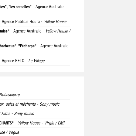
- Agence Australie -
ies", "les semelles"
 Agence Publicis Houra -
Yellow House
- Agence Australie -
Yellow House /
 miss"
- Agence Australie
 barbecue", "l'écharpe"
 Agence BETC -
Le Village
Robespierre
ux, sales et méchants - Sony music
l Films - Sony music
-
Yellow House - Virgin / EMI
 CHANTS"
use / Vogue