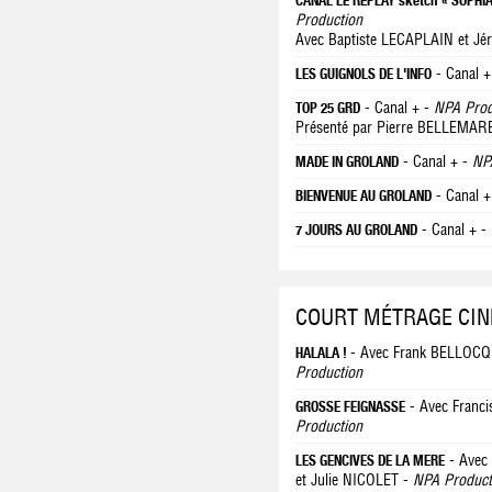
CANAL LE REPLAY sketch « SOPHI
Production
Avec Baptiste LECAPLAIN et Jé
- Canal +
LES GUIGNOLS DE L'INFO
- Canal + -
NPA Prod
TOP 25 GRD
Présenté par Pierre BELLEMAR
- Canal + -
NP
MADE IN GROLAND
- Canal +
BIENVENUE AU GROLAND
- Canal + -
7 JOURS AU GROLAND
COURT MÉTRAGE CI
- Avec Frank BELLOC
HALALA !
Production
- Avec Franc
GROSSE FEIGNASSE
Production
- Avec
LES GENCIVES DE LA MERE
et Julie NICOLET -
NPA Product