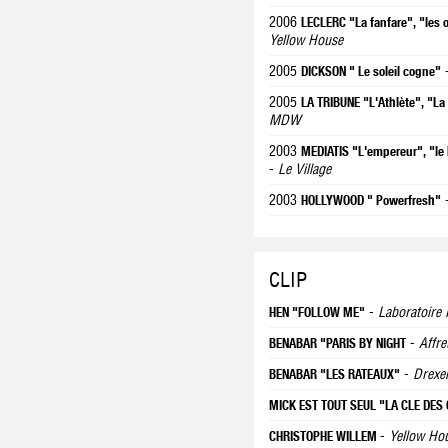
2006
LECLERC "La fanfare", "les o
Yellow House
2005
-
DICKSON " Le soleil cogne"
2005
LA TRIBUNE "L'Athlète", "La
MDW
2003
MEDIATIS "L'empereur", "le
-
Le Village
2003
-
HOLLYWOOD " Powerfresh"
CLIP
-
Laboratoire 
HEN "FOLLOW ME"
-
Affre
BENABAR "PARIS BY NIGHT
-
Drexe
BENABAR "LES RATEAUX"
MICK EST TOUT SEUL "LA CLE DES
-
Yellow Ho
CHRISTOPHE WILLEM