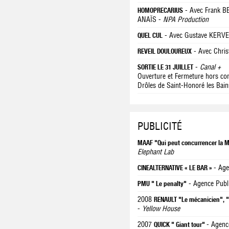
- Avec Frank 
HOMOPRECARIUS
ANAÏS -
NPA Production
- Avec Gustave KERV
QUEL CUL
- Avec Chri
REVEIL DOULOUREUX
-
Canal +
SORTIE LE 31 JUILLET
Ouverture et Fermeture hors comp
Drôles de Saint-Honoré les Bain
PUBLICITÉ
MAAF "Qui peut concurrencer la 
Elephant Lab
- Ag
CINEALTERNATIVE « LE BAR »
- Agence Publ
PMU " Le penalty"
2008
RENAULT "Le mécanicien", "l
-
Yellow House
2007
- Agenc
QUICK " Giant tour"