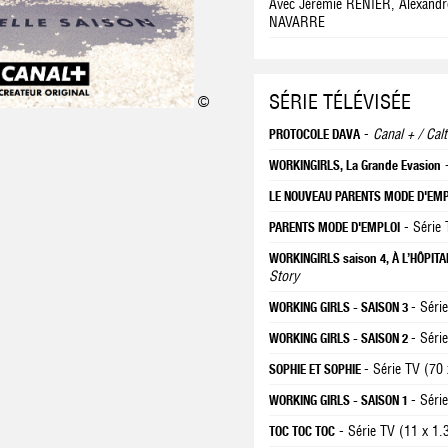
Avec Jérémie RENIER, Alexandr
NAVARRE
SÉRIE TÉLÉVISÉE
©
-
Canal + / Calt
PROTOCOLE DAVA
-
WORKINGIRLS, La Grande Evasion
LE NOUVEAU PARENTS MODE D'EM
- Série
PARENTS MODE D'EMPLOI
WORKINGIRLS saison 4, À L’HÔPIT
Story
- Séri
WORKING GIRLS - SAISON 3
- Séri
WORKING GIRLS - SAISON 2
- Série TV (70
SOPHIE ET SOPHIE
- Séri
WORKING GIRLS - SAISON 1
- Série TV (11 x 1.
TOC TOC TOC