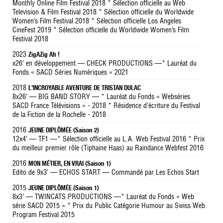
Monthly Online Film Festival 2018 * Sélection officielle au Web
Television & Film Festival 2018 * Sélection officielle du Worldwide
Women’s Film Festival 2018 * Sélection officielle Los Angeles
CineFest 2019 * Sélection officielle du Worldwide Women’s Film
Festival 2018
2023
ZigAZig Ah !
x26’ en développement — CHECK PRODUCTIONS —* Lauréat du
Fonds « SACD Séries Numériques » 2021
2018
L'INCROYABLE AVENTURE DE TRISTAN DULAC
8x26’ — BIG BAND STORY — * Lauréat du Fonds « Webséries
SACD France Télévisions » - 2018 * Résidence d’écriture du Festival
de la Fiction de la Rochelle - 2018
2016
JEUNE DIPLÔMÉE (Saison 2)
12x4’ — TF1 —* Sélection officielle au L.A. Web Festival 2016 * Prix
du meilleur premier rôle (Tiphaine Haas) au Raindance Webfest 2016
2016
MON MÉTIER, EN VRAI (Saison 1)
Edito de 9x3’ — ECHOS START — Commandé par Les Echos Start
2015
JEUNE DIPLÔMÉE (Saison 1)
8x3’ — TWINCATS PRODUCTIONS —* Lauréat du Fonds « Web
série SACD 2015 » * Prix du Public Catégorie Humour au Swiss Web
Program Festival 2015