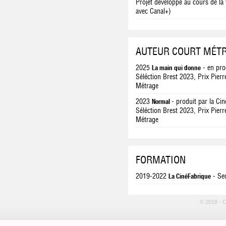
Projet développé au cours de la 
avec Canal+)
AUTEUR COURT MÉT
2025
- en pro
La main qui donne
Séléction Brest 2023, Prix Pierr
Métrage
2023
- produit par la Ci
Normal
Séléction Brest 2023, Prix Pierr
Métrage
FORMATION
2019-2022
- Se
La CinéFabrique
© 2018 - 