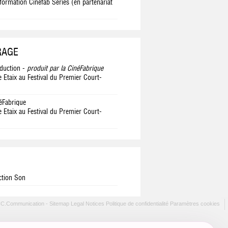
formation Cinéfab Séries (en partenariat
RAGE
duction -
produit par la CinéFabrique
e Etaix au Festival du Premier Court-
néFabrique
e Etaix au Festival du Premier Court-
ction Son
CC.Communication -
Sitemap
Legal Notices
Politique de confidentialité
Paramètres cookies