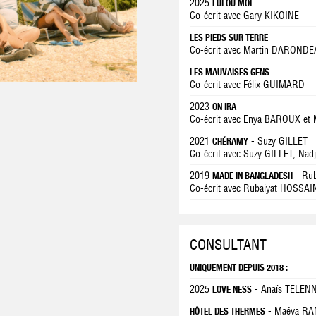
2025
LUI OU MOI
Co-écrit avec Gary KIKOINE
LES PIEDS SUR TERRE
Co-écrit avec Martin DAROND
LES MAUVAISES GENS
Co-écrit avec Félix GUIMARD
2023
ON IRA
Co-écrit avec Enya BAROUX e
2021
- Suzy GILLET
CHÉRAMY
Co-écrit avec Suzy GILLET, N
2019
- Ru
MADE IN BANGLADESH
Co-écrit avec Rubaiyat HOSSAI
CONSULTANT
UNIQUEMENT DEPUIS 2018 :
2025
- Anaïs TELEN
LOVE NESS
- Maéva RA
HÔTEL DES THERMES