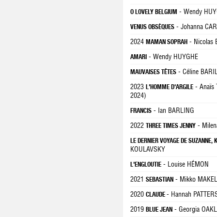
- Wendy HU
O LOVELY BELGIUM
- Johanna CA
VENUS OBSÈQUES
2024
- Nicolas
MAMAN SOPRAH
- Wendy HUYGHE
AMARI
- Céline BAR
MAUVAISES TÊTES
2023
- Anaïs 
L'HOMME D'ARGILE
2024)
- Ian BARLING
FRANCIS
2022
- Mile
THREE TIMES JENNY
LE DERNIER VOYAGE DE SUZANNE, 
KOULAVSKY
- Louise HÉMON
L'ENGLOUTIE
2021
- Mikko MAKELA 
SEBASTIAN
2020
- Hannah PATTE
CLAUDE
2019
- Georgia OAKLEY
BLUE JEAN