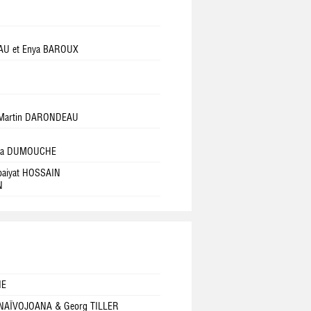
EAU et Enya BAROUX
t Martin DARONDEAU
adja DUMOUCHE
baiyat HOSSAIN
N
NE
NAÏVOJOANA & Georg TILLER