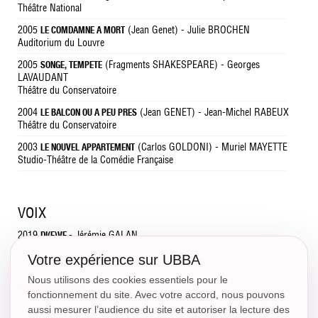
Théâtre National
2005
(Jean Genet) - Julie BROCHEN
LE COMDAMNE A MORT
Auditorium du Louvre
2005
(Fragments SHAKESPEARE) - Georges
SONGE, TEMPETE
LAVAUDANT
Théâtre du Conservatoire
2004
(Jean GENET) - Jean-Michel RABEUX
LE BALCON OU A PEU PRES
Théâtre du Conservatoire
2003
(Carlos GOLDONI) - Muriel MAYETTE
LE NOUVEL APPARTEMENT
Studio-Théâtre de la Comédie Française
VOIX
2019
- Jérémie GALAN
DI(E)VE
Votre expérience sur UBBA
Nous utilisons des cookies essentiels pour le
FORMATION
fonctionnement du site. Avec votre accord, nous pouvons
aussi mesurer l’audience du site et autoriser la lecture des
2003-2006
-
Conservatoire National Supérieur d'Art Dramatique (CNSAD)