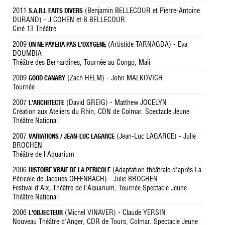
2011
(Benjamin BELLECOUR et Pierre-Antoine
S.A.R.L FAITS DIVERS
DURAND) - J.COHEN et B.BELLECOUR
Ciné 13 Théâtre
2009
(Artistide TARNAGDA) - Eva
ON NE PAYERA PAS L'OXYGENE
DOUMBIA
Théâtre des Bernardines, Tournée au Congo, Mali
2009
(Zach HELM) - John MALKOVICH
GOOD CANARY
Tournée
2007
(David GREIG) - Matthew JOCELYN
L'ARCHITECTE
Création aux Ateliers du Rhin, CDN de Colmar. Spectacle Jeune
Théâtre National
2007
(Jean-Luc LAGARCE) - Julie
VARIATIONS / JEAN-LUC LAGARCE
BROCHEN
Théâtre de l'Aquarium
2006
(Adaptation théâtrale d'après La
HISTOIRE VRAIE DE LA PERICOLE
Péricole de Jacques OFFENBACH) - Julie BROCHEN
Festival d'Aix, Théâtre de l'Aquarium, Tournée Spectacle Jeune
Théâtre National
2006
(Michel VINAVER) - Claude YERSIN
L'OBJECTEUR
Nouveau Théâtre d'Anger, CDR de Tours, Colmar. Spectacle Jeune