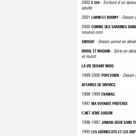
2002
-
Ecriture d'un épiso
E 224
adulte
2001
-
Dessin a
LAKMI ET BOOMY
2000
COMME DES SARDINES DANS
nouovo.com
-
Dessin animé en dével
SMASH!
-
Série en dév
DUVAL ET MADANI
et Hutch
LA VIE DEVANT NOUS
1999-2000
-
Dessin 
POPETOWN
AFFAIRES DE DIVORCE
1998-1999
EVAMAG
1997
MA VOYANTE PRÉFÉRÉE
C.NET 3ÈME SAISON
1996-1997
JAMAIS DEUX SANS TOI
1995
LES GROMELOTS ET LES DU