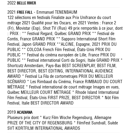
2022
BELLE RIVER
2021
- Emmanuel TENENBAUM
FREE FALL
122 sélections en festivals Finaliste aux Prix Unifrance du court
métrage 2021 Qualifié pour les Oscars, en 2021 Ventes : France 2
(Fr), Movistar (Esp), Shot TV (Rus) 49 prix remportés à ce jour, dont
: PRIX : ** Festival Regard, Québec GRAND PRIX ** Festival de
Contis, France GRAND PRIX ** Sapporo International Short Film
Festival, Japon GRAND PRIX **ALCINE, Espagne, 2021 PRIX DU
PUBLIC ** COLCOA French Film Festival, États-Unis PRIX DU
PUBLIC ** Festival du cinéma européen de Lille, France PRIX DU
PUBLIC ** Festival international Corti da Sogni, Italie GRAND PRIX *
Shortcutz Amsterdam, Pays-Bas BEST SCREENPLAY, BEST FILM,
BEST DIRECTOR, BEST EDITING, INTERNATIONAL AUDIENCE
AWARD * Festival La Fila de cortometrajes PRIX DU MEILLEUR
SCÉNARIO * Les Rimbaud du Cinéma, France RIMBAUD DU COURT
MÉTRAGE * Festival international de court métrage Images en vues,
Québec MEILLEUR COURT MÉTRAGE * Rhode Island International
Film Festival, États-Unis FIRST PRIZE, BEST DIRECTOR * Nòt Film
Festival, Italie BEST DIRECTOR AWARD
2019
ACADIANA
Plusieurs prix dont * Kurz Film Woche Regensburg, Allemagne
PRIZE OF THE CITY OF REGENSBURG * FilmFest Sundvall, Suède
SVT KORTFILM INTERNATIONAL AWARDS