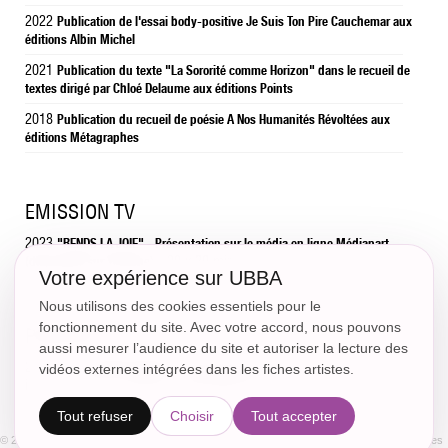
2022
Publication de l'essai body-positive Je Suis Ton Pire Cauchemar aux
éditions Albin Michel
2021
Publication du texte "La Sororité comme Horizon" dans le recueil de
textes dirigé par Chloé Delaume aux éditions Points
2018
Publication du recueil de poésie A Nos Humanités Révoltées aux
éditions Métagraphes
EMISSION TV
2023
"RENDS LA JOIE" - Présentation sur le média en ligne Médiapart
- 20 x 20 min
(disponible sur Youtube)
Votre expérience sur UBBA
Nous utilisons des cookies essentiels pour le
fonctionnement du site. Avec votre accord, nous pouvons
PODCAST
aussi mesurer l’audience du site et autoriser la lecture des
2018-2020
- Podcast féministe
"QUOI DE MEUF" - Chroniqueuse
vidéos externes intégrées dans les fiches artistes.
intersectionnel -
Produit par Nouvelles Ecoutes
Tout refuser
Choisir
Tout accepter
© 2018 - CC.Communication -
Sitemap
Legal Notices
Politique de confidentialité
Paramètres