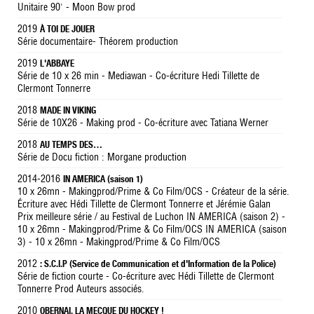
Unitaire 90' - Moon Bow prod
2019
À TOI DE JOUER
Série documentaire- Théorem production
2019
L'ABBAYE
Série de 10 x 26 min - Mediawan - Co-écriture Hedi Tillette de
Clermont Tonnerre
2018
MADE IN VIKING
Série de 10X26 - Making prod - Co-écriture avec Tatiana Werner
2018
AU TEMPS DES…
Série de Docu fiction : Morgane production
2014-2016
IN AMERICA (saison 1)
10 x 26mn - Makingprod/Prime & Co Film/OCS - Créateur de la série.
Écriture avec Hédi Tillette de Clermont Tonnerre et Jérémie Galan
Prix meilleure série / au Festival de Luchon IN AMERICA (saison 2) -
10 x 26mn - Makingprod/Prime & Co Film/OCS IN AMERICA (saison
3) - 10 x 26mn - Makingprod/Prime & Co Film/OCS
2012
: S.C.I.P (Service de Communication et d'Information de la Police)
Série de fiction courte - Co-écriture avec Hédi Tillette de Clermont
Tonnerre Prod Auteurs associés.
2010
OBERNAI, LA MECQUE DU HOCKEY !