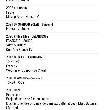
France TV studio
2022
KULTISSIME
Pilote
Making /prod France TV
2021
UN SI GRAND SOLEIL - Saison 4
France TV studio
2020
PRIME TIME - DELAHOUSSE
FRANCE 2 : 20H30
"Alex & Bruno"
Comédie France TV
2017
DEJAX ET BEAUDEMONT
10 x 1'30
France 2
Web série, Spin-off de Chérif
2016
IN AMERICA - Saison 3
10X26 - OCS
2015
ONZE
Pilote série
Projet de série de Fiction courte
D'après une idée originale de Vanessa Caffin et Jean Marc Butterlin
LM prod