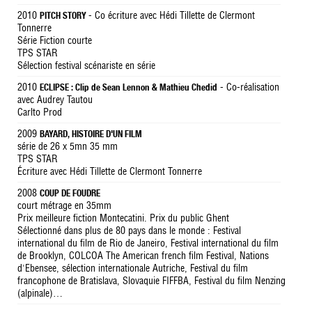
2010
- Co écriture avec Hédi Tillette de Clermont
PITCH STORY
Tonnerre
Série Fiction courte
TPS STAR
Sélection festival scénariste en série
2010
- Co-réalisation
ECLIPSE : Clip de Sean Lennon & Mathieu Chedid
avec Audrey Tautou
Carlto Prod
2009
BAYARD, HISTOIRE D'UN FILM
série de 26 x 5mn 35 mm
TPS STAR
Écriture avec Hédi Tillette de Clermont Tonnerre
2008
COUP DE FOUDRE
court métrage en 35mm
Prix meilleure fiction Montecatini. Prix du public Ghent
Sélectionné dans plus de 80 pays dans le monde : Festival
international du film de Rio de Janeiro, Festival international du film
de Brooklyn, COLCOA The American french film Festival, Nations
d'Ebensee, sélection internationale Autriche, Festival du film
francophone de Bratislava, Slovaquie FIFFBA, Festival du film Nenzing
(alpinale)…