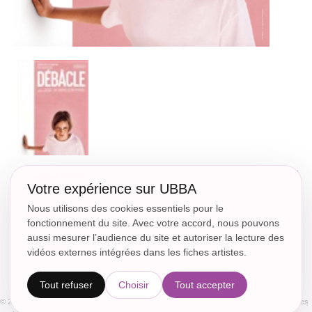
Download the CV
=> Langues Parlées <=
: French - English - Flemish
Votre expérience sur UBBA
Nous utilisons des cookies essentiels pour le
CINEMA
fonctionnement du site. Avec votre accord, nous pouvons
2023
- Veerle Beatens
aussi mesurer l’audience du site et autoriser la lecture des
DEBÂCLE
Prix de la meilleure actrice pour Rosa Marchant au Sundance Film
vidéos externes intégrées dans les fiches artistes.
Festival 2023
Tout refuser
Choisir
Tout accepter
© 2018 - CC.Communication -
Sitemap
Legal Notices
Politique de confidentialité
Paramètres