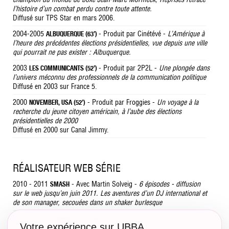
l’histoire d’un combat perdu contre toute attente.
Diffusé sur TPS Star en mars 2006.
2004-2005
- Produit par Cinétévé -
L’Amérique à
ALBUQUERQUE (63’)
l’heure des précédentes élections présidentielles, vue depuis une ville
qui pourrait ne pas exister : Albuquerque.
2003
- Produit par 2P2L -
Une plongée dans
LES COMMUNICANTS (52’)
l’univers méconnu des professionnels de la communication politique
Diffusé en 2003 sur France 5.
2000
- Produit par Froggies -
Un voyage à la
NOVEMBER, USA (52’)
recherche du jeune citoyen américain, à l’aube des élections
présidentielles de 2000
Diffusé en 2000 sur Canal Jimmy.
RÉALISATEUR WEB SÉRIE
2010 - 2011
- Avec Martin Solveig -
6 épisodes - diffusion
SMASH
sur le web jusqu’en juin 2011. Les aventures d’un DJ international et
de son manager, secouées dans un shaker burlesque
Liens vers les épisodes de Smash :
Votre expérience sur UBBA