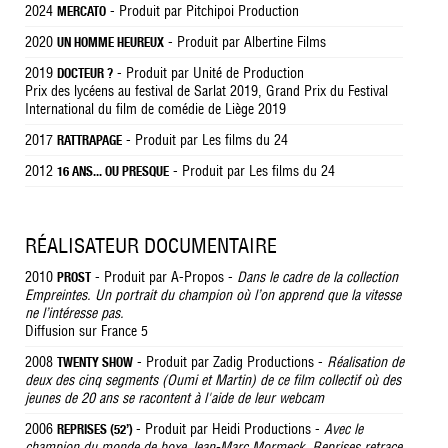
2024
- Produit par Pitchipoi Production
MERCATO
2020
- Produit par Albertine Films
UN HOMME HEUREUX
2019
- Produit par Unité de Production
DOCTEUR ?
Prix des lycéens au festival de Sarlat 2019, Grand Prix du Festival
International du film de comédie de Liège 2019
2017
- Produit par Les films du 24
RATTRAPAGE
2012
- Produit par Les films du 24
16 ANS... OU PRESQUE
RÉALISATEUR DOCUMENTAIRE
2010
- Produit par A-Propos -
Dans le cadre de la collection
PROST
Empreintes. Un portrait du champion où l’on apprend que la vitesse
ne l’intéresse pas.
Diffusion sur France 5
2008
- Produit par Zadig Productions -
Réalisation de
TWENTY SHOW
deux des cinq segments (Oumi et Martin) de ce film collectif où des
jeunes de 20 ans se racontent à l'aide de leur webcam
2006
- Produit par Heidi Productions -
Avec le
REPRISES (52’)
champion du monde de boxe Jean-Marc Mormeck, Reprises retrace