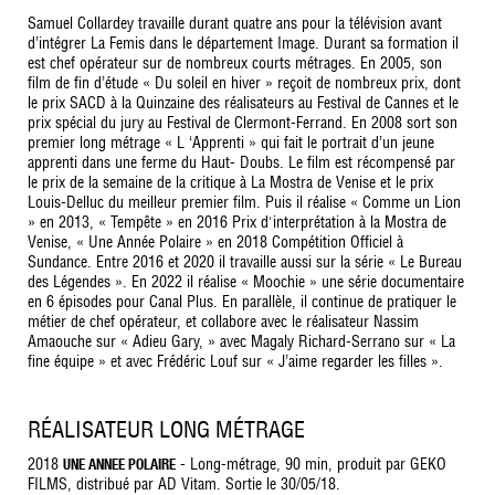
Samuel Collardey travaille durant quatre ans pour la télévision avant
d’intégrer La Femis dans le département Image. Durant sa formation il
est chef opérateur sur de nombreux courts métrages. En 2005, son
film de fin d’étude « Du soleil en hiver » reçoit de nombreux prix, dont
le prix SACD à la Quinzaine des réalisateurs au Festival de Cannes et le
prix spécial du jury au Festival de Clermont-Ferrand. En 2008 sort son
premier long métrage « L ‘Apprenti » qui fait le portrait d’un jeune
apprenti dans une ferme du Haut- Doubs. Le film est récompensé par
le prix de la semaine de la critique à La Mostra de Venise et le prix
Louis-Delluc du meilleur premier film. Puis il réalise « Comme un Lion
» en 2013, « Tempête » en 2016 Prix d'interprétation à la Mostra de
Venise, « Une Année Polaire » en 2018 Compétition Officiel à
Sundance. Entre 2016 et 2020 il travaille aussi sur la série « Le Bureau
des Légendes ». En 2022 il réalise « Moochie » une série documentaire
en 6 épisodes pour Canal Plus. En parallèle, il continue de pratiquer le
métier de chef opérateur, et collabore avec le réalisateur Nassim
Amaouche sur « Adieu Gary, » avec Magaly Richard-Serrano sur « La
fine équipe » et avec Frédéric Louf sur « J’aime regarder les filles ».
RÉALISATEUR LONG MÉTRAGE
2018
- Long-métrage, 90 min, produit par GEKO
UNE ANNEE POLAIRE
FILMS, distribué par AD Vitam. Sortie le 30/05/18.