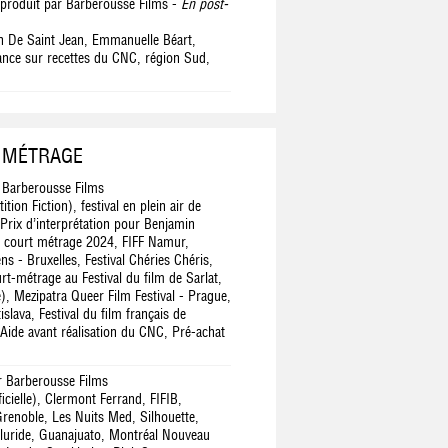
 produit par Barberousse Films -
En post-
en De Saint Jean, Emmanuelle Béart,
ance sur recettes du CNC, région Sud,
 MÉTRAGE
 Barberousse Films
ion Fiction), festival en plein air de
Prix d’interprétation pour Benjamin
u court métrage 2024, FIFF Namur,
ns - Bruxelles, Festival Chéries Chéris,
t-métrage au Festival du film de Sarlat,
), Mezipatra Queer Film Festival - Prague,
islava, Festival du film français de
 Aide avant réalisation du CNC, Pré-achat
r Barberousse Films
icielle), Clermont Ferrand, FIFIB,
Grenoble, Les Nuits Med, Silhouette,
elluride, Guanajuato, Montréal Nouveau