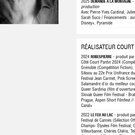
2025
-
DEMANDE À LA MONTAGNE
production
Avec Pierre-Yves Cardinal, Juli
Sarah Suco / Financements : av
Disney+, Pyramide
RÉALISATEUR COURT
2024
- produit par
ROBESPIERRE
Côté Court Pantin 2024 (Compétit
Grenoble (Compétition Fiction), 
Siksou au 22e Prix Unifrance d
Festival Jean Carmet, Pink Scree
Salamandre d’or du meilleur cour
Queer Sardinia (film d'ouverture
Slovak Queer Film Festival - Brat
Prague, Aspen Short Filmfest //
Canal+
2022
- produit pa
LE FEU AU LAC
Festival de Cannes (Sélection Off
Champs- Élysées Film Festival, 
Villeurbanne, Chéries Chéris, T