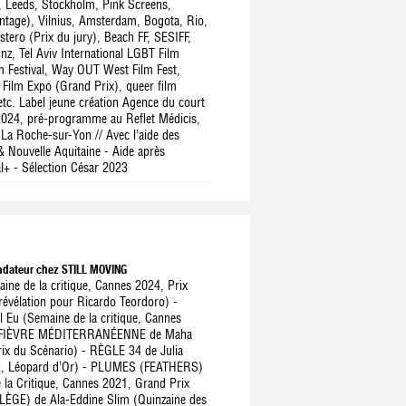
, Leeds, Stockholm, Pink Screens,
ntage), Vilnius, Amsterdam, Bogota, Rio,
tero (Prix du jury), Beach FF, SESIFF,
nz, Tel Aviv International LGBT Film
m Festival, Way OUT West Film Fest,
 Film Expo (Grand Prix), queer film
 etc. Label jeune création Agence du court
2024, pré-programme au Reflet Médicis,
La Roche-sur-Yon // Avec l’aide des
 Nouvelle Aquitaine - Aide après
l+ - Sélection César 2023
ondateur chez STILL MOVING
ne de la critique, Cannes 2024, Prix
révélation pour Ricardo Teordoro) -
Eu (Semaine de la critique, Cannes
 - FIÈVRE MÉDITERRANÉENNE de Maha
rix du Scénario) - RÈGLE 34 de Julia
22, Léopard d’Or) - PLUMES (FEATHERS)
 la Critique, Cannes 2021, Grand Prix
GE) de Ala-Eddine Slim (Quinzaine des