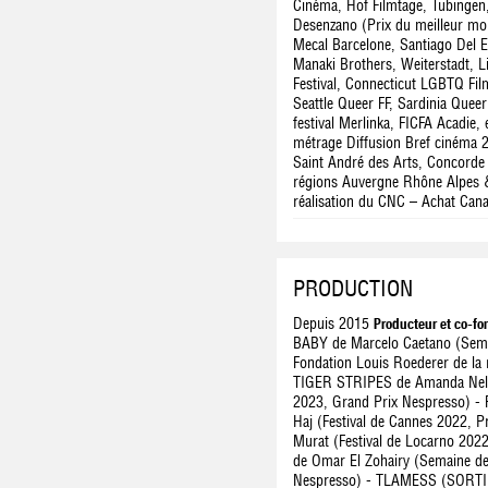
Cinéma, Hof Filmtage, Tübingen
Desenzano (Prix du meilleur mo
Mecal Barcelone, Santiago Del Es
Manaki Brothers, Weiterstadt, Li
Festival, Connecticut LGBTQ Fil
Seattle Queer FF, Sardinia Queer
festival Merlinka, FICFA Acadie,
métrage Diffusion Bref cinéma 
Saint André des Arts, Concorde 
régions Auvergne Rhône Alpes &
réalisation du CNC – Achat Cana
PRODUCTION
Depuis 2015
Producteur et co-f
BABY de Marcelo Caetano (Semai
Fondation Louis Roederer de la 
TIGER STRIPES de Amanda Nell 
2023, Grand Prix Nespresso)
Haj (Festival de Cannes 2022, P
Murat (Festival de Locarno 20
de Omar El Zohairy (Semaine de
Nespresso) - TLAMESS (SORTILÈ