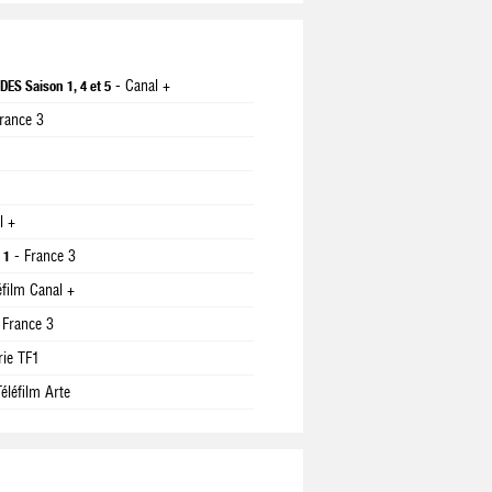
- Canal +
ES Saison 1, 4 et 5
France 3
l +
- France 3
 1
éfilm Canal +
 France 3
rie TF1
éléfilm Arte