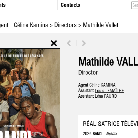
nts
Contacts
gent - Céline Kamina
>
Directors
> Mathilde Vallet
Mathilde VAL
Director
Agent
Céline KAMINA
Assistant
Louis LEMAÎTRE
Assistant
Léna PAURD
RÉALISATRICE TÉLÉV
2025
-
Netflix
BANDI