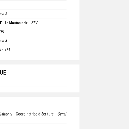
nce 3
-
FTV
 - Le Mouton noir
TF1
nce 3
-
TF1
8
QUE
- Coordinatrice d'écriture -
Canal
Saison 5