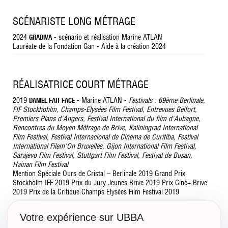
SCÉNARISTE LONG MÉTRAGE
2024
- scénario et réalisation Marine ATLAN
GRADIVA
Lauréate de la Fondation Gan - Aide à la création 2024
RÉALISATRICE COURT MÉTRAGE
2019
- Marine ATLAN -
Festivals : 69ème Berlinale,
DANIEL FAIT FACE
FIF Stockhohlm, Champs-Elysées Film Festival, Entrevues Belfort,
Premiers Plans d'Angers, Festival International du film d'Aubagne,
Rencontres du Moyen Métrage de Brive, Kaliningrad International
Film Festival, Festival Internacional de Cinema de Curitiba, Festival
International Filem'On Bruxelles, Gijon International Film Festival,
Sarajevo Film Festival, Stuttgart Film Festival, Festival de Busan,
Hainan Film Festival
Mention Spéciale Ours de Cristal – Berlinale 2019 Grand Prix
Stockholm IFF 2019 Prix du Jury Jeunes Brive 2019 Prix Ciné+ Brive
2019 Prix de la Critique Champs Elysées Film Festival 2019
2015
- Marine ATLAN -
Festivals : Kyiv
LES AMOURS VERTES
Votre expérience sur UBBA
International Film Festival “Molodist 2016”, Méditerranéan Film
Festival, Croatie / Palm Springs International ShortFast, USA / Next