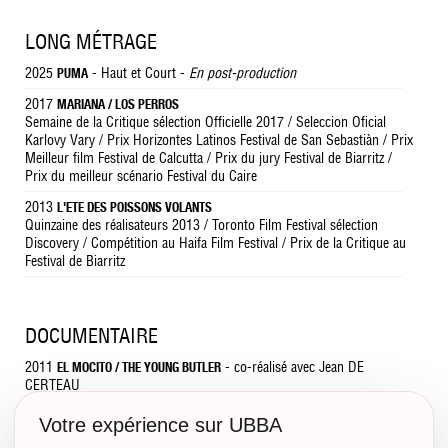
LONG MÉTRAGE
2025
- Haut et Court -
En post-production
PUMA
2017
MARIANA / LOS PERROS
Semaine de la Critique sélection Officielle 2017 / Seleccion Oficial
Karlovy Vary / Prix Horizontes Latinos Festival de San Sebastiàn / Prix
Meilleur film Festival de Calcutta / Prix du jury Festival de Biarritz /
Prix du meilleur scénario Festival du Caire
2013
L'ETE DES POISSONS VOLANTS
Quinzaine des réalisateurs 2013 / Toronto Film Festival sélection
Discovery / Compétition au Haifa Film Festival / Prix de la Critique au
Festival de Biarritz
DOCUMENTAIRE
2011
- co-réalisé avec Jean DE
EL MOCITO / THE YOUNG BUTLER
CERTEAU
Berlinale Forum 2011 / Prix du meilleur Film Documentaire au
Munich Film Festival
Votre expérience sur UBBA