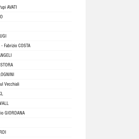
upi AVATI
GO
BUGI
- Fabrizio COSTA
 ANGELI
d STORA
LOGNINI
ul Vecchiali
KL
WALL
llio GIORDANA
ARDI