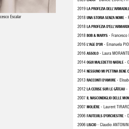
2019
LA PROFEZIA DELL'ARMADIL
cesco Escalar
2018
- 
UNA STORIA SENZA NOME
2018
LA PROFEZIA D'ELL'ARMARD
2018
- Francesco
BOB & MARYS
2016
- Emanuela PI
L'AGE D'OR
2016
- Laura MORANT
ASSOLO
2014
- 
OGUI MALEDETTO NATALE
2014
NESSUNO MI PETTINA BENE 
2013
- Elisa
RACCONTI D'AMORE
2012
-
LA CERISE SUR LE GÂTEAU
2007
IL NASCONDIGLIO DELLE MO
2007
- Laurent TIRAR
MOLIÈRE
2006
- 
FAUTEUILS D'ORCHESTRE
2006
- Claudio ANTONIN
LISCIO