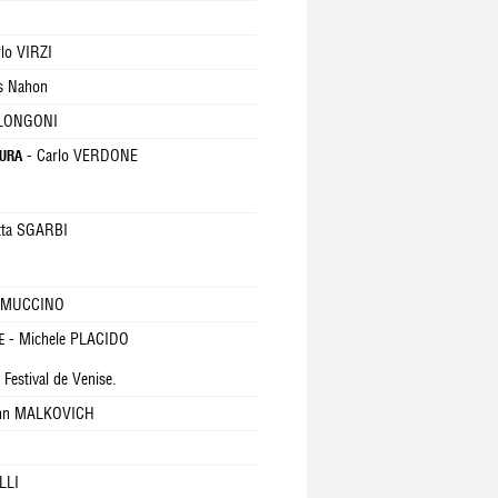
lo VIRZI
s Nahon
 LONGONI
- Carlo VERDONE
DURA
etta SGARBI
e MUCCINO
- Michele PLACIDO
E
 Festival de Venise.
hn MALKOVICH
LLI