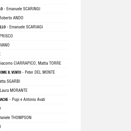
- Emanuele SCARINGI
LO
Roberto ANDO
- Emanuele SCARIAGI
ILLO
 PRISCO
OVANO
E
Giacomo CIARRAPICO, Mattia TORRE
- Peter DEL MONTE
COME IL VENTO
betta SGARBI
 Laura MORANTE
- Pupi e Antonio Avati
NACHE
D
Daniele THOMPSON
I