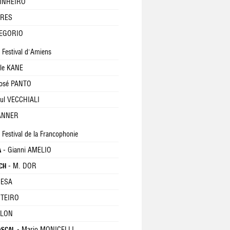
PINHEIRO
ORES
REGORIO
u Festival d'Amiens
le KANE
osé PANTO
ul VECCHIALI
TANNER
u Festival de la Francophonie
- Gianni AMELIO
A
- M. DOR
ACH
IESA
NTEIRO
LLON
- Mario MONICELLI
PASCAL