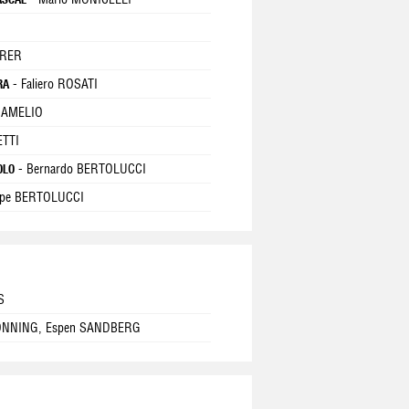
ARER
- Faliero ROSATI
RA
i AMELIO
ETTI
- Bernardo BERTOLUCCI
OLO
ppe BERTOLUCCI
S
ONNING, Espen SANDBERG