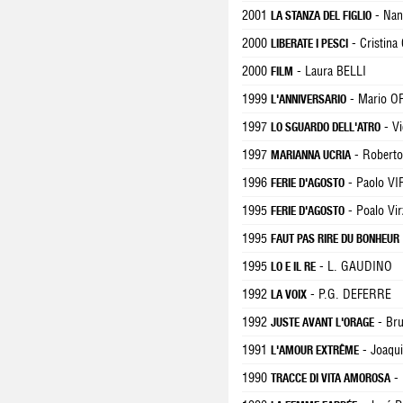
2001
- Nan
LA STANZA DEL FIGLIO
2000
- Cristin
LIBERATE I PESCI
2000
- Laura BELLI
FILM
1999
- Mario O
L'ANNIVERSARIO
1997
- V
LO SGUARDO DELL'ATRO
1997
- Robert
MARIANNA UCRIA
1996
- Paolo VI
FERIE D'AGOSTO
1995
- Poalo Vir
FERIE D'AGOSTO
1995
FAUT PAS RIRE DU BONHEUR
1995
- L. GAUDINO
LO E IL RE
1992
- P.G. DEFERRE
LA VOIX
1992
- Br
JUSTE AVANT L'ORAGE
1991
- Joaqu
L'AMOUR EXTRÊME
1990
- 
TRACCE DI VITA AMOROSA