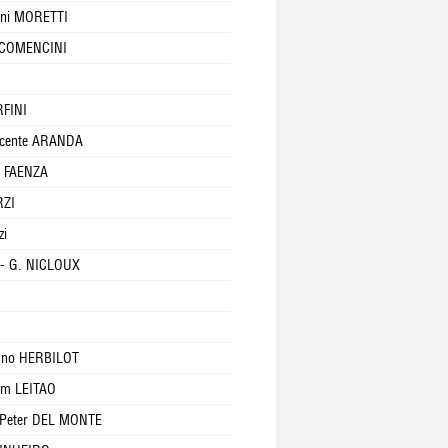
ni MORETTI
a COMENCINI
RFINI
icente ARANDA
o FAENZA
RZI
zi
- G. NICLOUX
uno HERBILOT
im LEITAO
Peter DEL MONTE