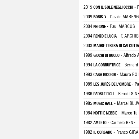
2015
- P
CON IL SOLE NEGLI OCCHI
2009
- Davide MAREN
BORIS 3
2004
- Paul MARCUS
NERONE
2004
- F. ARCHI
RENZO E LUCIA
2003
MADRE TERESA DI CALCUTTA
1999
- Alfredo
GIOCHI DI RUOLO
1994
- Bernar
LA CORRUPTRICE
1993
- Mauro BO
CASA RICORDI
1989
- Pa
LES JURÉS DE L'OMBRE
1986
- Berndt SIN
PADRI E FIGLI
1985
- Marcel BLU
MUSIC HALL
1984
- Marco Tu
NOTTI E NEBBIE
1982
- Carmelo BENE
AMLETO
1982
- Franco GIR
IL CORSARO