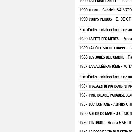
1990
- José 
LA FEMME FARDÉE
1990
- Gabriele SALVAT
TURNE
1990
- E. DE G
CORPS PERDUS
Prix d'interprétation féminine a
1989
- Pasca
LA FÊTE DES MÈRES
1989
- J
LÀ OÙ LE SOLEIL FRAPPE
1988
- Pa
LES JURÉS DE L'OMBRE
1987
- A. 
LA VALLÉE FANTÔME
Prix d'interprétation féminine a
1987
I RAGAZZI DI VIA PANISPERN
1987
PINK PALACE, PARADISE BE
1987
- Aurelio CH
LUCI LONTANE
1986
- J.C. MO
A FLOR DO MAR
1986
- Bruno GANTI
L'INTRUSE
1985
LA DOPPIA VITA DI MATTIA 