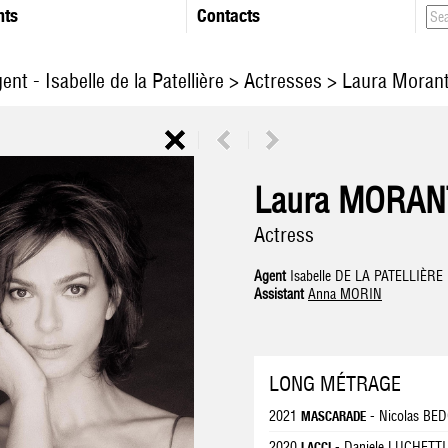
nts
Contacts
ent - Isabelle de la Patellière
>
Actresses
> Laura Moran
Laura MORAN
Actress
Agent
Isabelle DE LA PATELLIÈRE
Assistant
Anna MORIN
LONG MÉTRAGE
2021
- Nicolas BE
MASCARADE
2020
- Daniele LUCHETTI
LACCI