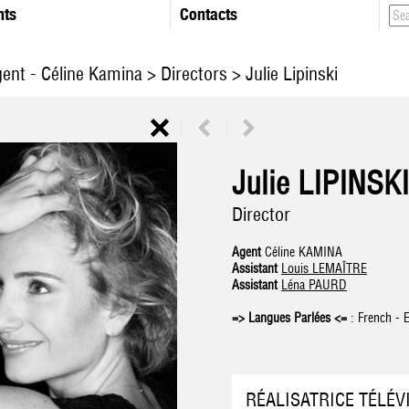
nts
Contacts
gent - Céline Kamina
>
Directors
> Julie Lipinski
Julie LIPINSKI
Director
Agent
Céline KAMINA
Assistant
Louis LEMAÎTRE
Assistant
Léna PAURD
=> Langues Parlées <=
: French - E
RÉALISATRICE TÉLÉV