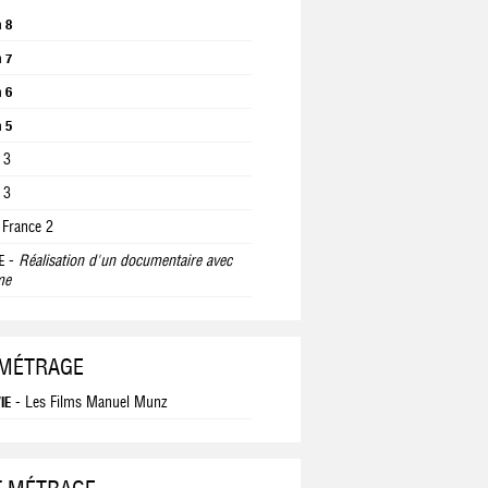
n 8
n 7
n 6
n 5
 3
 3
 France 2
-
Réalisation d'un documentaire avec
E
me
 MÉTRAGE
- Les Films Manuel Munz
IE