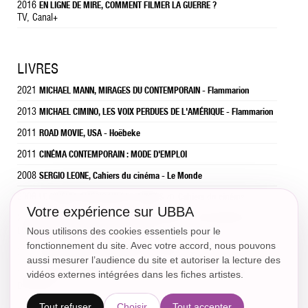
2016
EN LIGNE DE MIRE, COMMENT FILMER LA GUERRE ?
TV, Canal+
LIVRES
2021
MICHAEL MANN, MIRAGES DU CONTEMPORAIN - Flammarion
2013
MICHAEL CIMINO, LES VOIX PERDUES DE L'AMÉRIQUE - Flammarion
2011
ROAD MOVIE, USA - Hoëbeke
2011
CINÉMA CONTEMPORAIN : MODE D'EMPLOI
2008
SERGIO LEONE, Cahiers du cinéma - Le Monde
2006
LE CINÉMA AMÉRICAIN DES ANNÉES 70, Cahiers du cinéma
Votre expérience sur UBBA
2003
26 SECONDES : L'AMÉRIQUE ÉCLABIUSSÉE. L'ASSASSINAT DE JFK ET
LE CINÉMA AMÉRICAIN, Rouge profond
Nous utilisons des cookies essentiels pour le
fonctionnement du site. Avec votre accord, nous pouvons
2002
DARIO ARGENTO, MAGICIEN DE LA PEUR, Cahiers du cinéma
aussi mesurer l’audience du site et autoriser la lecture des
1998
MYTHES ET MASQUES : LES FANTÔMES DE JOHN CARPENTER -
vidéos externes intégrées dans les fiches artistes.
Dreamland
Tout refuser
Choisir
Tout accepter