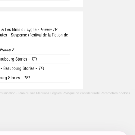
n & Les films du cygne -
France TV
utes - Suspense (Festival de la Fiction de
France 2
aubourg Stories -
TF1
- Beaubourg Stories -
TF1
urg Stories -
TF1
munication -
Plan du site
Mentions Légales
Politique de confidentialité
Paramètres cookies