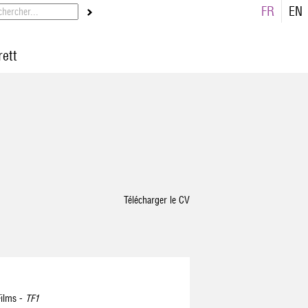
FR
EN
rett
Télécharger le CV
Films -
TF1