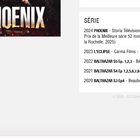
SÉRIE
2024
- Storia Télévisio
PHOENIX
Prix de la Meilleure série 52 min
la Rochelle, 2025)
2023
- Carma Films -
L'ECLIPSE
2022
- Be
BALTHAZAR S5 Ep. 1,2,3
2021
BALTHAZAR S4 Ep 1,2,5,6,7,8
2020
- Beaubo
BALTHAZAR S3 Ep4
© 2018 - CC.Com