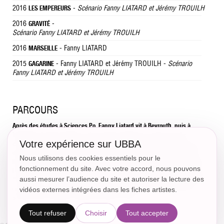
2016
-
Scénario Fanny LIATARD et Jérémy TROUILH
LES EMPEREURS
2016
-
GRAVITÉ
Scénario Fanny LIATARD et Jérémy TROUILH
2016
- Fanny LIATARD
MARSEILLE
2015
- Fanny LIATARD et Jérémy TROUILH -
Scénario
GAGARINE
Fanny LIATARD et Jérémy TROUILH
PARCOURS
Après des études à Sciences Po, Fanny Liatard vit à Beyrouth, puis à
Marseille où elle travaille sur des projets artistiques en lien avec les
Votre expérience sur UBBA
changements urbains. C'est ainsi qu'elle se forme à la vidéo, d'abord sur
des projets de cinéma d'animation, puis de fiction. Elle intègre ensuite la
Nous utilisons des cookies essentiels pour le
Ruche, résidence d'écriture de scénario de Gindou Cinéma. En 2015, Fanny
fonctionnement du site. Avec votre accord, nous pouvons
Liatard écrit et réalise avec Jérémy Trouilh deux court-métrages de fiction,
aussi mesurer l’audience du site et autoriser la lecture des
"Gagarine" et "La République des enchanteurs". Ils travaillent aujourd'hui
en binôme sur d'autres projets de fiction et développent ensemble leur
vidéos externes intégrées dans les fiches artistes.
premier long-métrage, produit par Haut et Court.
Tout refuser
Choisir
Tout accepter