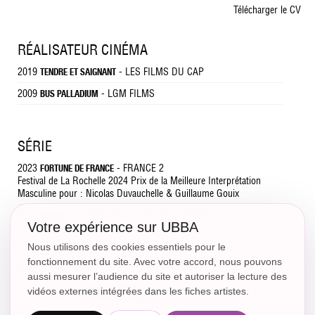
Télécharger le CV
RÉALISATEUR CINÉMA
2019
- LES FILMS DU CAP
TENDRE ET SAIGNANT
2009
- LGM FILMS
BUS PALLADIUM
SÉRIE
2023
- FRANCE 2
FORTUNE DE FRANCE
Festival de La Rochelle 2024 Prix de la Meilleure Interprétation
Masculine pour : Nicolas Duvauchelle & Guillaume Gouix
2022
- FÉDÉRATION ENTERTERTAINMENT
BARDOT
Votre expérience sur UBBA
Nous utilisons des cookies essentiels pour le
fonctionnement du site. Avec votre accord, nous pouvons
RÉALISATEUR COURT MÉTRAGE
aussi mesurer l’audience du site et autoriser la lecture des
2016
LA VIE C'EST PAS DU CINEMA
vidéos externes intégrées dans les fiches artistes.
7x1'30 dans le cadre de la rentrée du Cinéma