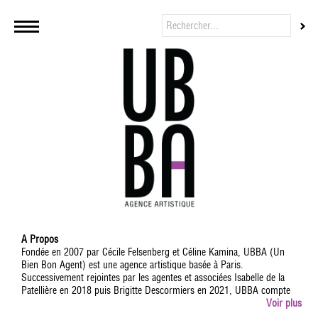
A Propos
Fondée en 2007 par Cécile Felsenberg et Céline Kamina, UBBA (Un
Bien Bon Agent) est une agence artistique basée à Paris.
Successivement rejointes par les agentes et associées Isabelle de la
Patellière en 2018 puis Brigitte Descormiers en 2021, UBBA compte
aujourd'hui 13 agents dont Jean-Baptiste L'Herron, Fanny Minvielle,
Voir plus
Lizzie Sebban, Arielle Léva, Valentine Jammet et Thomas Ramon,