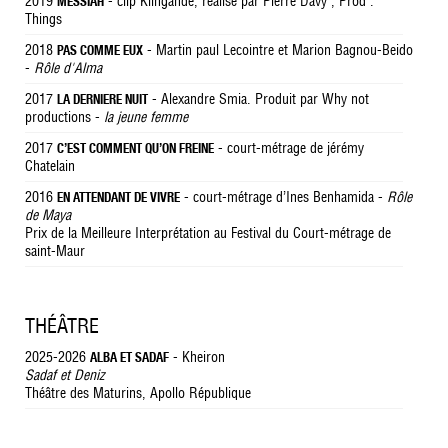
2019
- clip Klingande, réalisé par Pierre Davy , Prod :
MESSIAH
Things
2018
- Martin paul Lecointre et Marion Bagnou-Beido
PAS COMME EUX
-
Rôle d'Alma
2017
- Alexandre Smia. Produit par Why not
LA DERNIERE NUIT
productions -
la jeune femme
2017
- court-métrage de jérémy
C’EST COMMENT QU’ON FREINE
Chatelain
2016
- court-métrage d’Ines Benhamida -
Rôle
EN ATTENDANT DE VIVRE
de Maya
Prix de la Meilleure Interprétation au Festival du Court-métrage de
saint-Maur
THÉÂTRE
2025-2026
- Kheiron
ALBA ET SADAF
Sadaf et Deniz
Théâtre des Maturins, Apollo République