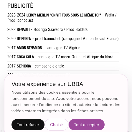
PUBLICITÉ
2023-2024
- Wafla /
LEROY MERLIN "ON VIT TOUS SOUS LE MÊME TOI"
Prod Iconoclast
2022
- Rodrigo Saavedra / Prod Soldats
RENAULT
2020
- prod Iconoclast (campagne TV monde sauf France)
HEINEKEN
2017
- campagne TV Algérie
AMOR BENAMOR
2017
- campagne TV moen-Orient et Afrique du Nord
COCA COLA
2017
- campagne digitale
SEPHORA
2017
DECATHLON-KALENJI campagne TV
Votre expérience sur UBBA
Nous utilisons des cookies essentiels pour le
FORMATION
fonctionnement du site. Avec votre accord, nous pouvons
aussi mesurer l’audience du site et autoriser la lecture des
2017
- Studio Pygmalion
vidéos externes intégrées dans les fiches artistes.
2015/2016
-
Actors Factory
Tout refuser
Choisir
Tout accepter
© 2018 - CC.Communication -
Sitemap
Legal Notices
Politique de confidentialité
Paramètres