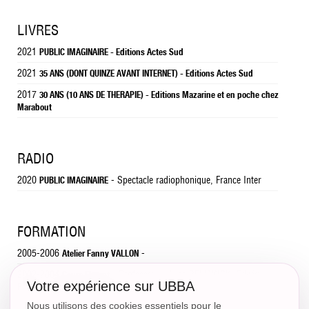
LIVRES
2021
PUBLIC IMAGINAIRE - Editions Actes Sud
2021
35 ANS (DONT QUINZE AVANT INTERNET) - Editions Actes Sud
2017
30 ANS (10 ANS DE THERAPIE) - Editions Mazarine et en poche chez
Marabout
RADIO
2020
- Spectacle radiophonique, France Inter
PUBLIC IMAGINAIRE
FORMATION
2005-2006
-
Atelier Fanny VALLON
2002-2004
- Professeurs: Lyse BELLYNCK, Edwige
Cours Florent
Votre expérience sur UBBA
ENGELS, Mathieu POMMIER
Nous utilisons des cookies essentiels pour le