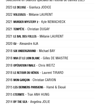
Sélectionné en Séances spéciales au Festival de Cannes 2025
2023
- Gianluca JODICE
LE DELUGE
2022
- Mélanie LAURENT
VOLEUSES
2021
- Kyle NEWACHECK
MURDER MYSTERY 2
2021
- Christian DUGAY
TEMPÊTE
2021
- Mélanie LAURENT
LE BAL DES FOLLES
2020
- Alexandre AJA
O2
2018
- Michael BAY
SIX UNDERGROUND
2018
- Gilles DE MAISTRE
MIA ET LE LION BLANC
2018
- Chris WEITZ
OPÉRATION FINALE
2018
- Laurent TIRARD
LE RETOUR DU HÉROS
2016
- Christian CARION
MON GARÇON
2015
- Hamé & Ekoué
LES DERNIERS PARISIENS
2015
- Tran ANH HUNG
ETERNITE
2014
- Angelina JOLIE
BY THE SEA