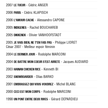
2007
- Cédric ANGER
LE TUEUR
2006
- Cédric KLAPISCH
PARIS
2006
- Alessandro CAPONE
L'AMOUR CACHE
2005
- Rachid BOUCHAREB
INDIGENES
2005
- Olivier VANHOOFSTADT
DIKKENEK
2005
- Philippe LIORET
JE VAIS BIEN, NE T'EN FAIS PAS
César 2007 - Meilleur espoir féminin
2004
- Rodolphe MARCONI
LE DERNIER JOUR
2004
- Jacques AUDIARD
DE BATTRE MON COEUR S'EST ARRETE
2003
- Kenneth BI
HAINAN CHICKEN RICE
2002
- Olias BARKO
SNOWBOARDER
2001
- Michel BLANC
EMBRASSEZ QUI VOUS VOUDREZ
2000
- Rodolphe MARCONI
CECI EST MON CORPS
1998
- Gérard DEPARDIEU
UN PONT ENTRE DEUX RIVES