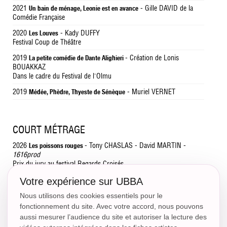
2021
- Gille DAVID de la
Un bain de ménage, Leonie est en avance
Comédie Française
2020
- Kady DUFFY
Les Louves
Festival Coup de Théâtre
2019
- Création de Lonis
La petite comédie de Dante Alighieri
BOUAKKAZ
Dans le cadre du Festival de l'Olmu
2019
- Muriel VERNET
Médée, Phèdre, Thyeste de Sénèque
COURT MÉTRAGE
2026
- Tony CHASLAS - David MARTIN -
Les poissons rouges
1616prod
Prix du jury au festival Regards Croisés
2022
- Anne-Sophie NANKI -
Yukunkun productions /
White spirit
Votre expérience sur UBBA
Amazon Prime
Nous utilisons des cookies essentiels pour le
2022
- Noémie LOBRY -
La FEMIS
Refuge 113
fonctionnement du site. Avec votre accord, nous pouvons
aussi mesurer l’audience du site et autoriser la lecture des
2021
- Tiffany LEBOUGEANT
Océan de béton