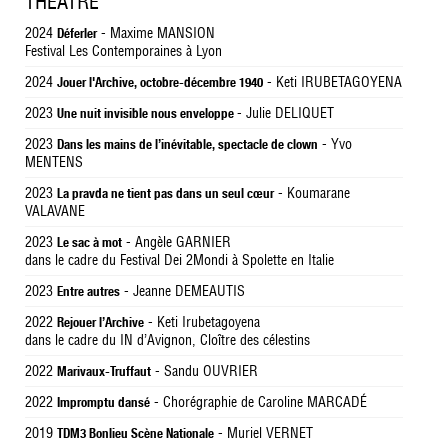
THÉÂTRE
2024
- Maxime MANSION
Déferler
Festival Les Contemporaines à Lyon
2024
- Keti IRUBETAGOYENA
Jouer l'Archive, octobre-décembre 1940
2023
- Julie DELIQUET
Une nuit invisible nous enveloppe
2023
- Yvo
Dans les mains de l’inévitable, spectacle de clown
MENTENS
2023
- Koumarane
La pravda ne tient pas dans un seul cœur
VALAVANE
2023
- Angèle GARNIER
Le sac à mot
dans le cadre du Festival Dei 2Mondi à Spolette en Italie
2023
- Jeanne DEMEAUTIS
Entre autres
2022
- Keti Irubetagoyena
Rejouer l’Archive
dans le cadre du IN d’Avignon, Cloître des célestins
2022
- Sandu OUVRIER
Marivaux-Truffaut
2022
- Chorégraphie de Caroline MARCADÉ
Impromptu dansé
2019
- Muriel VERNET
TDM3 Bonlieu Scène Nationale