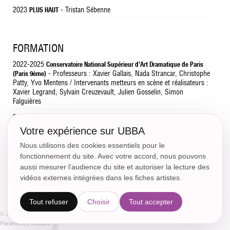
2023
- Tristan Sébenne
PLUS HAUT
FORMATION
2022-2025
Conservatoire National Supérieur d’Art Dramatique de Paris
- Professeurs : Xavier Gallais, Nada Strancar, Christophe
(Paris 9ème)
Patty, Yvo Mentens / Intervenants metteurs en scène et réalisateurs :
Xavier Legrand, Sylvain Creuzevault, Julien Gosselin, Simon
Falguières
2020-2022
Cursus d’art dramatique au Conservatoire municipal Gabriel
- Professeurs : Stéphanie Farison, Simon Rembado
Fauré (Paris 5ème)
Votre expérience sur UBBA
2019-2025
Ecole Normale Supérieure de Paris - département d’Études
Nous utilisons des cookies essentiels pour le
-
théâtrales
fonctionnement du site. Avec votre accord, nous pouvons
aussi mesurer l’audience du site et autoriser la lecture des
2015–2022
Cursus de danse classique au Conservatoire municipal Jean-
- Obtention du Certificat d’Études
Philippe Rameau (Paris 6ème)
vidéos externes intégrées dans les fiches artistes.
Chorégraphiques (CEC) en 2016
Tout refuser
Choisir
Tout accepter
© 2018 - CC.Communication -
Plan du site
Mentions Légales
Politique de confidentialité
Paramètres cookies