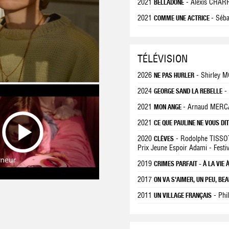
2021
- Alexis CHAR
BELLADONE
2021
- Séb
COMME UNE ACTRICE
TÉLÉVISION
2026
- Shirley
NE PAS HURLER
2024
-
GEORGE SAND LA REBELLE
2021
- Arnaud MER
MON ANGE
2021
CE QUE PAULINE NE VOUS DI
2020
- Rodolphe TISSO
CLÈVES
Prix Jeune Espoir Adami - Festi
2019
CRIMES PARFAIT - À LA VIE 
2017
ON VA S'AIMER, UN PEU, BEA
2011
- Phi
UN VILLAGE FRANÇAIS