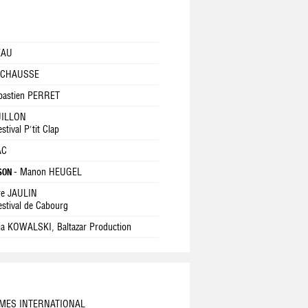
EAU
d CHAUSSE
bastien PERRET
UILLON
stival P'tit Clap
AC
- Manon HEUGEL
ISON
re JAULIN
Festival de Cabourg
lia KOWALSKI, Baltazar Production
RMES INTERNATIONAL