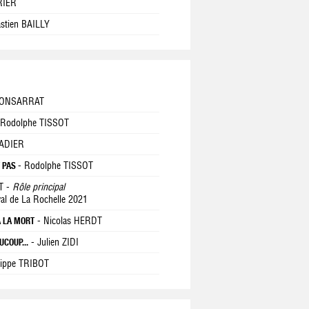
RIER
astien BAILLY
 MONSARRAT
 Rodolphe TISSOT
CADIER
- Rodolphe TISSOT
T PAS
T -
Rôle principal
val de La Rochelle 2021
- Nicolas HERDT
À LA MORT
- Julien ZIDI
UCOUP...
lippe TRIBOT