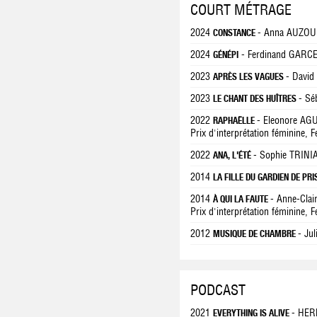
COURT MÉTRAGE
2024
- Anna AUZOU
CONSTANCE
2024
- Ferdinand GARC
GÉNÉPI
2023
- Davi
APRÈS LES VAGUES
2023
- Sé
LE CHANT DES HUÎTRES
2022
- Eleonore AG
RAPHAËLLE
Prix d'interprétation féminine, Fe
2022
- Sophie TRINI
ANA, L'ÉTÉ
2014
LA FILLE DU GARDIEN DE PR
2014
- Anne-Clai
À QUI LA FAUTE
Prix d'interprétation féminine, 
2012
- Ju
MUSIQUE DE CHAMBRE
PODCAST
2021
- HE
EVERYTHING IS ALIVE