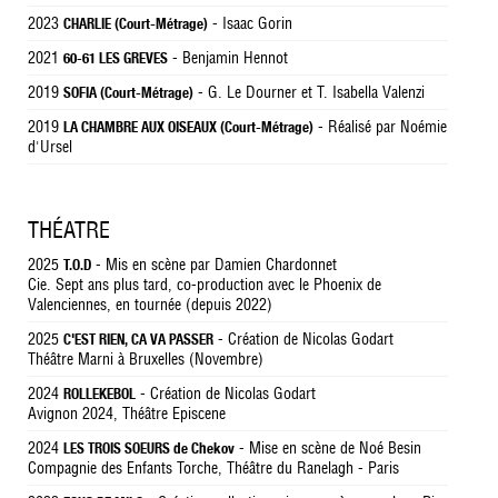
2023
- Isaac Gorin
CHARLIE (Court-Métrage)
2021
- Benjamin Hennot
60-61 LES GREVES
2019
- G. Le Dourner et T. Isabella Valenzi
SOFIA (Court-Métrage)
2019
- Réalisé par Noémie
LA CHAMBRE AUX OISEAUX (Court-Métrage)
d'Ursel
THÉATRE
2025
- Mis en scène par Damien Chardonnet
T.O.D
Cie. Sept ans plus tard, co-production avec le Phoenix de
Valenciennes, en tournée (depuis 2022)
2025
- Création de Nicolas Godart
C'EST RIEN, CA VA PASSER
Théâtre Marni à Bruxelles (Novembre)
2024
- Création de Nicolas Godart
ROLLEKEBOL
Avignon 2024, Théâtre Episcene
2024
- Mise en scène de Noé Besin
LES TROIS SOEURS de Chekov
Compagnie des Enfants Torche, Théâtre du Ranelagh - Paris