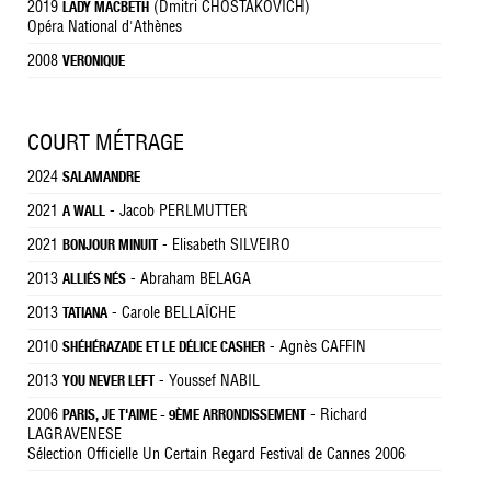
2019
(Dmitri CHOSTAKOVICH)
LADY MACBETH
Opéra National d'Athènes
2008
VERONIQUE
COURT MÉTRAGE
2024
SALAMANDRE
2021
- Jacob PERLMUTTER
A WALL
2021
- Elisabeth SILVEIRO
BONJOUR MINUIT
2013
- Abraham BELAGA
ALLIÉS NÉS
2013
- Carole BELLAÏCHE
TATIANA
2010
- Agnès CAFFIN
SHÉHÉRAZADE ET LE DÉLICE CASHER
2013
- Youssef NABIL
YOU NEVER LEFT
2006
- Richard
PARIS, JE T'AIME - 9ÈME ARRONDISSEMENT
LAGRAVENESE
Sélection Officielle Un Certain Regard Festival de Cannes 2006