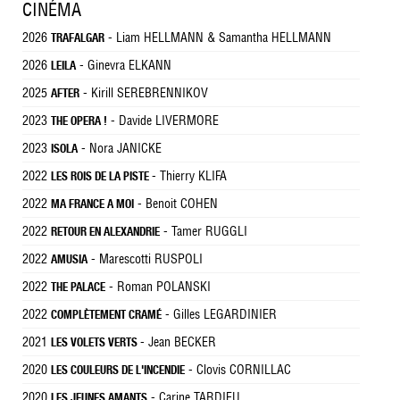
CINÉMA
2026
- Liam HELLMANN & Samantha HELLMANN
TRAFALGAR
2026
- Ginevra ELKANN
LEILA
2025
- Kirill SEREBRENNIKOV
AFTER
2023
- Davide LIVERMORE
THE OPERA !
2023
- Nora JANICKE
ISOLA
2022
- Thierry KLIFA
LES ROIS DE LA PISTE
2022
- Benoit COHEN
MA FRANCE A MOI
2022
- Tamer RUGGLI
RETOUR EN ALEXANDRIE
2022
- Marescotti RUSPOLI
AMUSIA
2022
- Roman POLANSKI
THE PALACE
2022
- Gilles LEGARDINIER
COMPLÈTEMENT CRAMÉ
2021
- Jean BECKER
LES VOLETS VERTS
2020
- Clovis CORNILLAC
LES COULEURS DE L'INCENDIE
2020
- Carine TARDIEU
LES JEUNES AMANTS