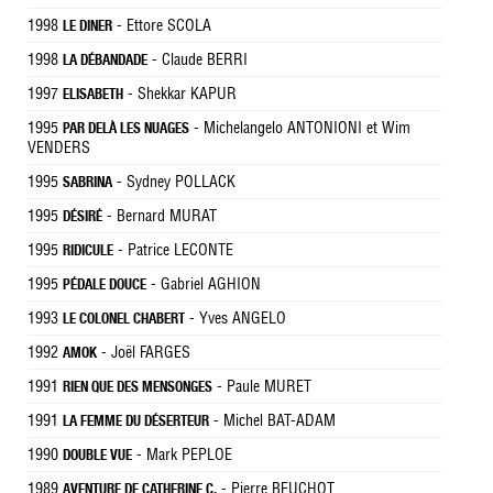
1998
- Ettore SCOLA
LE DINER
1998
- Claude BERRI
LA DÉBANDADE
1997
- Shekkar KAPUR
ELISABETH
1995
- Michelangelo ANTONIONI et Wim
PAR DELÀ LES NUAGES
VENDERS
1995
- Sydney POLLACK
SABRINA
1995
- Bernard MURAT
DÉSIRÉ
1995
- Patrice LECONTE
RIDICULE
1995
- Gabriel AGHION
PÉDALE DOUCE
1993
- Yves ANGELO
LE COLONEL CHABERT
1992
- Joël FARGES
AMOK
1991
- Paule MURET
RIEN QUE DES MENSONGES
1991
- Michel BAT-ADAM
LA FEMME DU DÉSERTEUR
1990
- Mark PEPLOE
DOUBLE VUE
1989
- Pierre BEUCHOT
AVENTURE DE CATHERINE C.