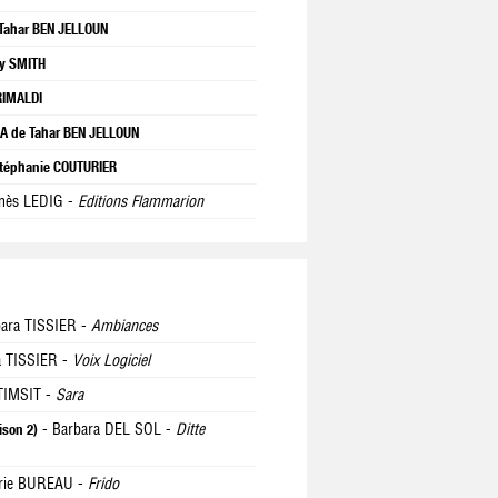
 Tahar BEN JELLOUN
y SMITH
RIMALDI
 de Tahar BEN JELLOUN
téphanie COUTURIER
nès LEDIG -
Editions Flammarion
ara TISSIER -
Ambiances
a TISSIER -
Voix Logiciel
TIMSIT -
Sara
- Barbara DEL SOL -
Ditte
ison 2)
rie BUREAU -
Frido