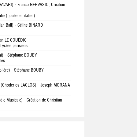
 FAVARI) - Franco GERVASIO, Création
ie ( jouée en italien)
an Ball) - Céline BINARD
ean LE COUËDIC
 Lycées parisiens
ni) - Stéphane BOUBY
les
olière) - Stéphane BOUBY
(Choderlos LACLOS) - Joseph MORANA
S
ie Musicale) - Création de Christian