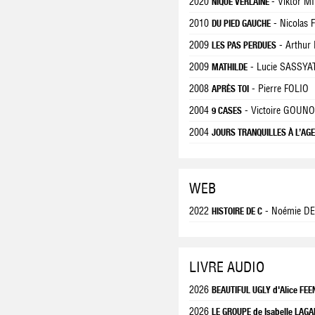
2020
- Viktor M
NIQUE VERLAINE
2010
- Nicolas
DU PIED GAUCHE
2009
- Arthur
LES PAS PERDUES
2009
- Lucie SASSYA
MATHILDE
2008
- Pierre FOLIO
APRÈS TOI
2004
- Victoire GOUN
9 CASES
2004
JOURS TRANQUILLES À L’AG
WEB
2022
- Noémie D
HISTOIRE DE C
LIVRE AUDIO
2026
BEAUTIFUL UGLY d'Alice FE
2026
LE GROUPE de Isabelle LAG