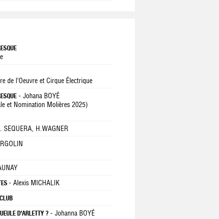
RESQUE
ée
 de l’Oeuvre et Cirque Électrique
- Johana BOYÉ
RESQUE
le et Nomination Molières 2025)
 A. SEQUERA, H.WAGNER
ARGOLIN
LAUNAY
- Alexis MICHALIK
STES
CLUB
- Johanna BOYÉ
GUEULE D'ARLETTY ?