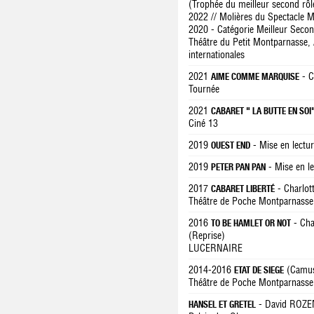
(Trophée du meilleur second rô
2022 // Molières du Spectacle 
2020 - Catégorie Meilleur Seco
Théâtre du Petit Montparnasse, 
internationales
2021
- C
AIME COMME MARQUISE
Tournée
2021
CABARET " LA BUTTE EN SOI
Ciné 13
2019
- Mise en lectu
OUEST END
2019
- Mise en l
PETER PAN PAN
2017
- Charlo
CABARET LIBERTÉ
Théâtre de Poche Montparnasse
2016
- Cha
TO BE HAMLET OR NOT
(Reprise)
LUCERNAIRE
2014-2016
(Camus
ETAT DE SIEGE
Théâtre de Poche Montparnasse
- David ROZE
HANSEL ET GRETEL