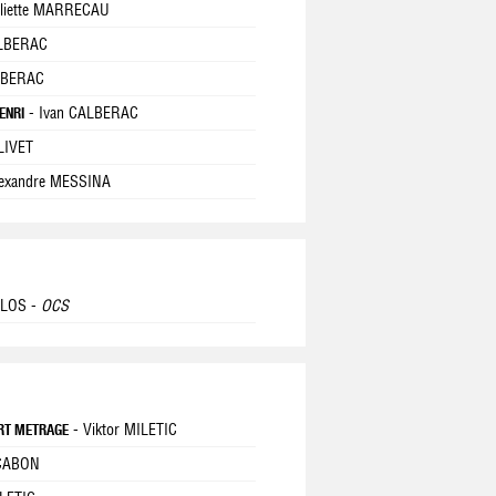
uliette MARRECAU
ALBERAC
LBERAC
- Ivan CALBERAC
ENRI
OLIVET
lexandre MESSINA
ULOS -
OCS
- Viktor MILETIC
URT METRAGE
 CABON