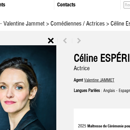
nts
Contacts
 - Valentine Jammet
>
Comédiennes / Actrices
> Céline E
Céline ESPÉR
Actrice
Agent
Valentine JAMMET
Langues Parlées
: Anglais - Espagno
2025
Maîtresse de Cérémonie pour