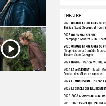
THÉÂTRE
2026
ORGUEIL ET PREJUGÉS OU P
Théâtre Saint Georges et Tourn
2026
DYLAN MC ESPERINO
Champagne Cabaret Club- Théâtre
2025
ORGUEIL ET PREJUGÉS OU P
(Trophées de la Comédie Musica
Théâtre Saint Georges
2024
- Marion MOTIN,
REGINE
2024
- Judith M
LE 3e ELEMENT
1
Festival des Mises en capsules
2024
- Etienne 
LE MONTESPAN
2023
LE CERCLE DES ILLUSIONNI
2022-2023
CHAMPAGNE COMEDY 
2018-2022
EST-CE QUE J'AI UNE 