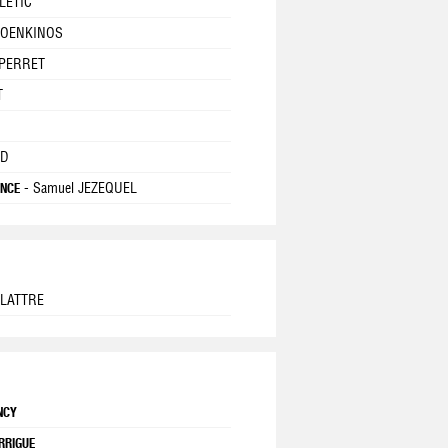
ILETIC
 FOENKINOS
 PERRET
T
OD
- Samuel JEZEQUEL
ENCE
ELATTRE
ENCY
ARRIGUE