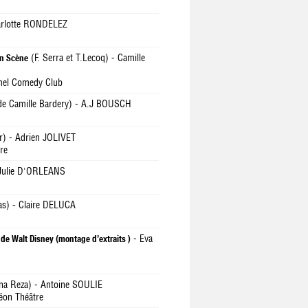
rlotte RONDELEZ
(F. Serra et T.Lecoq) - Camille
n Scène
mel Comedy Club
de Camille Bardery) - A.J BOUSCH
r) - Adrien JOLIVET
ère
 Julie D'ORLEANS
as) - Claire DELUCA
- Eva
 Walt Disney (montage d’extraits )
a Reza) - Antoine SOULIE
héon Théâtre