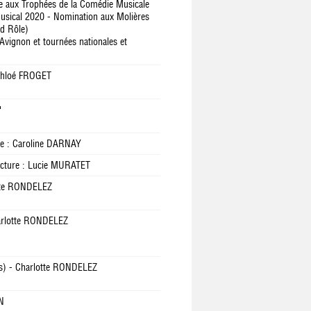
le aux Trophées de la Comédie Musicale
Musical 2020 - Nomination aux Molières
nd Rôle)
Avignon et tournées nationales et
hloé FROGET
"
re : Caroline DARNAY
ecture : Lucie MURATET
tte RONDELEZ
rlotte RONDELEZ
) - Charlotte RONDELEZ
N