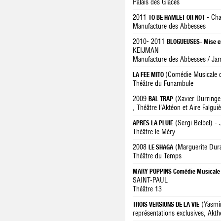
Palais des Glaces
2011
- Cha
TO BE HAMLET OR NOT
Manufacture des Abbesses
2010- 2011
BLOGUEUSES- Mise e
KEIJMAN
Manufacture des Abbesses / Ja
(Comédie Musicale 
LA FEE MITO
Théâtre du Funambule
2009
(Xavier Durringe
BAL TRAP
, Théâtre l’Aktéon et Aire Falgui
(Sergi Belbel) -
APRES LA PLUIE
Théâtre le Méry
2008
(Marguerite Dur
LE SHAGA
Théâtre du Temps
MARY POPPINS Comédie Musicale de
SAINT-PAUL
Théâtre 13
(Yasmin
TROIS VERSIONS DE LA VIE
représentations exclusives, Akt