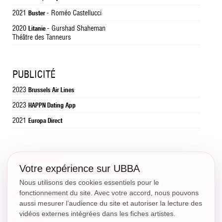
2021
- Roméo Castellucci
Buster
2020
- Gurshad Shaheman
Litanie
Théâtre des Tanneurs
PUBLICITÉ
2023
Brussels Air Lines
2023
HAPPN Dating App
2021
Europa Direct
FORMATION
Votre expérience sur UBBA
2020-2023
INSAS - interprétation dramatique
Nous utilisons des cookies essentiels pour le
2019-2020
- Gurshad Shaheman, Mélanie
Cours Florent Bruxelles
fonctionnement du site. Avec votre accord, nous pouvons
Rullier
aussi mesurer l’audience du site et autoriser la lecture des
2015
Nike Academy
vidéos externes intégrées dans les fiches artistes.
Birmingham