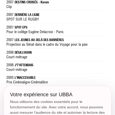
2007
DESTINS CROISÉS - Koram
Clip
2007
DERRIÈRE LA LIGNE
SPOT SUR LE RUGBY
2007
SPOT EPS
Pour le collège Eugène Delacroix - Paris
2007
LES JEUNES AU-DELÀ DES BARRIÈRES
Projection au Sénat dans le cadre du Voyage pour la paix
2006
DÉSILLUSION
Court-métrage
2006
J'T'ATTENDAIS
Court-métrage
2005
L'INACCESSIBLE
Prix Cinémaligre-Cinémalibre
Votre expérience sur UBBA
FORMATION
Nous utilisons des cookies essentiels pour le
fonctionnement du site. Avec votre accord, nous pouvons
2005-2007
Cours Raymond Aquaviva (Sudden Théâtre) Diplôme de 4ème
aussi mesurer l’audience du site et autoriser la lecture des
-
année