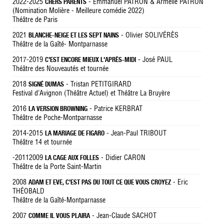
2022-2025
- Emmanuel PATRON & Armelle PATRON
CHERS PARENTS
(Nomination Molière - Meilleure comédie 2022)
Théâtre de Paris
2021
- Olivier SOLIVÉRÈS
BLANCHE-NEIGE ET LES SEPT NAINS
Théâtre de la Gaîté- Montparnasse
2017-2019
- José PAUL
C'EST ENCORE MIEUX L'APRÈS-MIDI
Théâtre des Nouveautés et tournée
2018
- Tristan PETITGIRARD
SIGNÉ DUMAS
Festival d’Avignon (Théâtre Actuel) et Théâtre La Bruyère
2016
- Patrice KERBRAT
LA VERSION BROWNING
Théâtre de Poche-Montparnasse
2014-2015
- Jean-Paul TRIBOUT
LA MARIAGE DE FIGARO
Théâtre 14 et tournée
-20112009
- Didier CARON
LA CAGE AUX FOLLES
Théâtre de la Porte Saint-Martin
2008
- Eric
ADAM ET EVE, C'EST PAS DU TOUT CE QUE VOUS CROYEZ
THÉOBALD
Théâtre de la Gaîté-Montparnasse
2007
- Jean-Claude SACHOT
COMME IL VOUS PLAIRA