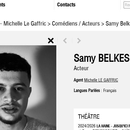
nts
Contacts
- Michelle Le Gaffric
>
Comédiens / Acteurs
> Samy Belk
Samy BELKE
Acteur
Agent
Michelle LE GAFFRIC
Langues Parlées
: Français
THÉÂTRE
2024/2026
LA HAINE - JUSQU'ICI