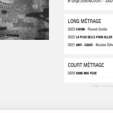
et Serge DENONCOURT -
SAÏD
LONG MÉTRAGE
2023
- Florent-Emilio
FATUM
2022
LA PLUS BELLE POUR ALLE
2021
- Nicolas Silh
ANTI - SQUAT
COURT MÉTRAGE
2020
DANS NOS YEUX
© 2018 - CC.Com