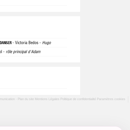
- Victoria Bedos -
Hugo
R DANSER
ol -
rôle principal d'Adam
munication -
Plan du site
Mentions Légales
Politique de confidentialité
Paramètres cookies