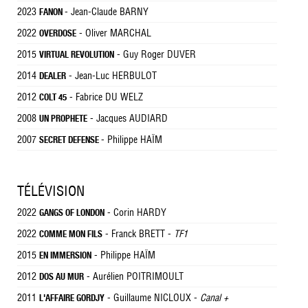
2023
- Jean-Claude BARNY
FANON
2022
- Oliver MARCHAL
OVERDOSE
2015
- Guy Roger DUVER
VIRTUAL REVOLUTION
2014
- Jean-Luc HERBULOT
DEALER
2012
- Fabrice DU WELZ
COLT 45
2008
- Jacques AUDIARD
UN PROPHETE
2007
- Philippe HAÏM
SECRET DEFENSE
TÉLÉVISION
2022
- Corin HARDY
GANGS OF LONDON
2022
- Franck BRETT -
TF1
COMME MON FILS
2015
- Philippe HAÏM
EN IMMERSION
2012
- Aurélien POITRIMOULT
DOS AU MUR
2011
- Guillaume NICLOUX -
Canal +
L'AFFAIRE GORDJY