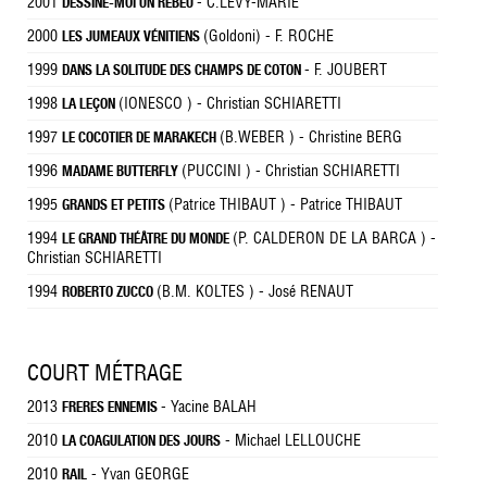
2001
- C.LEVY-MARIE
DESSINE-MOI UN REBEU
2000
(Goldoni) - F. ROCHE
LES JUMEAUX VÉNITIENS
1999
- F. JOUBERT
DANS LA SOLITUDE DES CHAMPS DE COTON
1998
(IONESCO ) - Christian SCHIARETTI
LA LEÇON
1997
(B.WEBER ) - Christine BERG
LE COCOTIER DE MARAKECH
1996
(PUCCINI ) - Christian SCHIARETTI
MADAME BUTTERFLY
1995
(Patrice THIBAUT ) - Patrice THIBAUT
GRANDS ET PETITS
1994
(P. CALDERON DE LA BARCA ) -
LE GRAND THÉÂTRE DU MONDE
Christian SCHIARETTI
1994
(B.M. KOLTES ) - José RENAUT
ROBERTO ZUCCO
COURT MÉTRAGE
2013
- Yacine BALAH
FRERES ENNEMIS
2010
- Michael LELLOUCHE
LA COAGULATION DES JOURS
2010
- Yvan GEORGE
RAIL