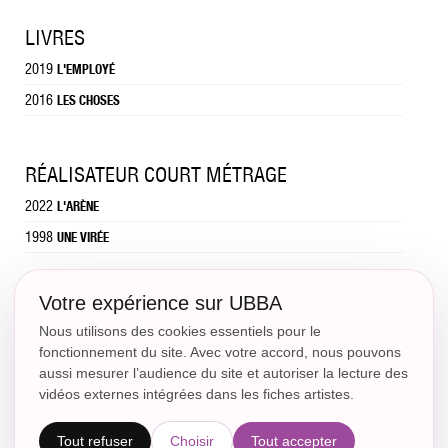
LIVRES
2019
L'EMPLOYÉ
2016
LES CHOSES
RÉALISATEUR COURT MÉTRAGE
2022
L'ARÈNE
1998
UNE VIRÉE
Votre expérience sur UBBA
FORMATION
Nous utilisons des cookies essentiels pour le
-
CONSERVATOIRE DU XX AVEC PASCALE PARSAT
fonctionnement du site. Avec votre accord, nous pouvons
aussi mesurer l’audience du site et autoriser la lecture des
-
LYCÉE CLAUDE MONET AVEC EMMANUELLE DEMMARCY
vidéos externes intégrées dans les fiches artistes.
ASSOCIATION DES ARTS ET DE LA CULTURE (ADAC) AVEC FRANÇOISE KERVER
-
Tout refuser
Choisir
Tout accepter