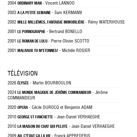
2004
- Vincent LANNOO
ORDINARY MAN
2003
- Sam KERMANN
A LA PETITE SEMAINE
2002
- Rémy WATERHOUSE
MILLE MILLIÈMES, FANTAISIE IMMOBILIÈRE
2001
- Bertrand BONELLO
LE PORNOGRAPHE
2001
- Pierre-Olivier SCOTTO
LE ROMAN DE LULU
2001
- Michèle ROSIER
MALRAUX TU M'ETONNES!
TÉLÉVISION
2026
- Martin BOURBOULON
ÉLYSÉE
2024
- Jérôme
LE MONDE MAGIQUE DE JÉRÔME COMMANDEUR
COMMANDEUR
2020
- Cécile DUROCQ et Benjamin ADAM
OPERA
2010
- Jean-Daniel VERHAEGHE
GEORGE ET FANCHETTE
2010
- Jean-Daniel VERHAEGHE
LA MAISON DU CHAT QUI PELOTE
2009
- Franck APPREDERIS
AH, C'ÉTAIT ÇA LA VIE