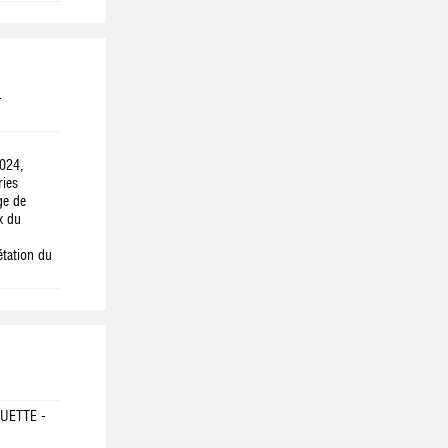
-
2024,
ries
ge de
x du
étation du
QUETTE -