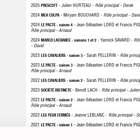
2025
- Julien HURTEAU -
Rôle principal - Derek
PRESCOTT
2024
- Miryam BOUCHARD -
Rôle principal - Davi
MEA CULPA
2024
- Jean-Sébastien LORD et Francis PI
LE PACTE - saison 4
Rôle principal - Arnaud
2024
- Yannick SAVARD -
Rôl
MARCO LACHANCE - saisons 1 et 2
- David
2023
- Sarah PELLERIN -
Rôle princi
LES CAVALIERS - saison 3
2023
- Jean-Sébastien LORD et Francis PI
LE PACTE - saison 3
Rôle principal - Arnaud
2022
- Sarah PELLERIN -
Rôle princi
LES CAVALIERS - saison 2
2023
- Benoît LACH -
Rôle principal - Julien
SOCIÉTÉ DISTINCTE
2022
- Jean-Sébastien LORD et Francis PI
LE PACTE - saison 2
Rôle principal - Arnaud
2022
- Jeanne LEBLANC -
Rôle principal - 
LES YEUX FERMÉS
2021
- Jean-Sébastien LORD et Francis PI
LE PACTE - saison 1
Rôle principal - Arnaud