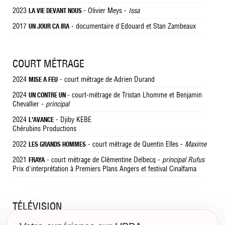
2023
- Olivier Meys -
Issa
LA VIE DEVANT NOUS
2017
- documentaire d'Edouard et Stan Zambeaux
UN JOUR CA IRA
COURT MÉTRAGE
2024
- court métrage de Adrien Durand
MISE A FEU
2024
- court-métrage de Tristan Lhomme et Benjamin
UN CONTRE UN
Chevallier -
principal
2024
- Djiby KEBE
L'AVANCE
Chérubins Productions
2022
- court métrage de Quentin Elles -
Maxime
LES GRANDS HOMMES
2021
- court métrage de Clémentine Delbecq -
principal Rufus
FRAYA
Prix d'interprétation à Premiers Plans Angers et festival Cinalfama
TÉLÉVISION
2023
- Cédric NICOLAS-TROYAN - Netflix
FURIES