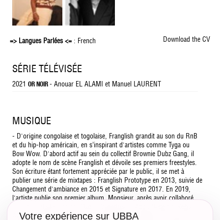
Download the CV
=> Langues Parlées <=
: French
SÉRIE TÉLÉVISÉE
2021
- Anouar EL ALAMI et Manuel LAURENT
OR NOIR
MUSIQUE
- D'origine congolaise et togolaise, Franglish grandit au son du RnB
et du hip-hop américain, en s’inspirant d'artistes comme Tyga ou
Bow Wow. D'abord actif au sein du collectif Brownie Dubz Gang, il
adopte le nom de scène Franglish et dévoile ses premiers freestyles.
Son écriture étant fortement appréciée par le public, il se met à
publier une série de mixtapes : Franglish Prototype en 2013, suivie de
Changement d'ambiance en 2015 et Signature en 2017. En 2019,
l'artiste publie son premier album, Monsieur, après avoir collaboré
avec des artistes comme Dadju, Vegedream, Abou Debeing, Keblack,
Votre expérience sur UBBA
Alonzo ou Vitaa. L’album est certifié disque de platine avec plus de