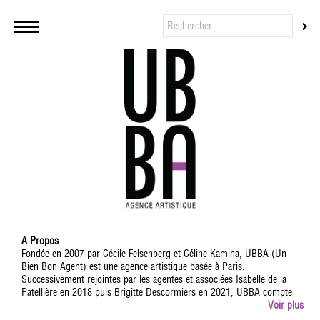
A Propos
Fondée en 2007 par Cécile Felsenberg et Céline Kamina, UBBA (Un
Bien Bon Agent) est une agence artistique basée à Paris.
Successivement rejointes par les agentes et associées Isabelle de la
Patellière en 2018 puis Brigitte Descormiers en 2021, UBBA compte
aujourd'hui 13 agents dont Jean-Baptiste L'Herron, Fanny Minvielle,
Voir plus
Lizzie Sebban, Arielle Léva, Valentine Jammet et Thomas Ramon,