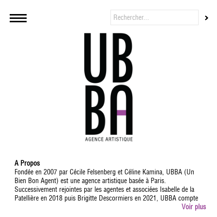
A Propos
Fondée en 2007 par Cécile Felsenberg et Céline Kamina, UBBA (Un
Bien Bon Agent) est une agence artistique basée à Paris.
Successivement rejointes par les agentes et associées Isabelle de la
Patellière en 2018 puis Brigitte Descormiers en 2021, UBBA compte
aujourd'hui 13 agents dont Jean-Baptiste L'Herron, Fanny Minvielle,
Voir plus
Lizzie Sebban, Arielle Léva, Valentine Jammet et Thomas Ramon,