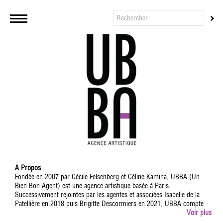
A Propos
Fondée en 2007 par Cécile Felsenberg et Céline Kamina, UBBA (Un
Bien Bon Agent) est une agence artistique basée à Paris.
Successivement rejointes par les agentes et associées Isabelle de la
Patellière en 2018 puis Brigitte Descormiers en 2021, UBBA compte
aujourd'hui 13 agents dont Jean-Baptiste L'Herron, Fanny Minvielle,
Voir plus
Lizzie Sebban, Arielle Léva, Valentine Jammet et Thomas Ramon,