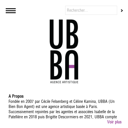
A Propos
Fondée en 2007 par Cécile Felsenberg et Céline Kamina, UBBA (Un
Bien Bon Agent) est une agence artistique basée à Paris.
Successivement rejointes par les agentes et associées Isabelle de la
Patellière en 2018 puis Brigitte Descormiers en 2021, UBBA compte
aujourd'hui 13 agents dont Jean-Baptiste L'Herron, Fanny Minvielle,
Voir plus
Lizzie Sebban, Arielle Léva, Valentine Jammet et Thomas Ramon,