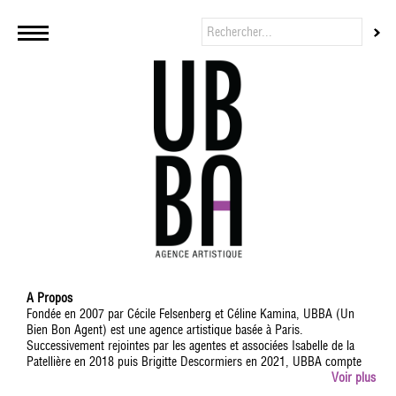
A Propos
Fondée en 2007 par Cécile Felsenberg et Céline Kamina, UBBA (Un
Bien Bon Agent) est une agence artistique basée à Paris.
Successivement rejointes par les agentes et associées Isabelle de la
Patellière en 2018 puis Brigitte Descormiers en 2021, UBBA compte
aujourd'hui 13 agents dont Jean-Baptiste L'Herron, Fanny Minvielle,
Voir plus
Lizzie Sebban, Arielle Léva, Valentine Jammet et Thomas Ramon,